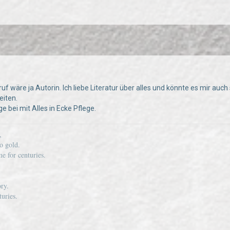
 wäre ja Autorin. Ich liebe Literatur über alles und könnte es mir auch s
eiten.
e bei mit Alles in Ecke Pflege.
,
o gold.
e for centuries.
ory.
uries.