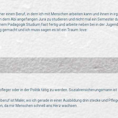
mer einen Beruf, in dem ich mit Menschen arbeiten kann und ihnen in ir
ch dem Abi angefangen Jura zu studieren und nicht mal ein Semester 
einem Pädagogik Studium fast fertig und arbeite neben bei in der Juge
 gemacht und ich muss sagen es ist ein Traum :love:
pfleger oder in der Politik tätig zu werden. Sozialversicherungsmann is
beruf ist Maler, wo ich gerade in einer Ausbildung drin stecke und Pfleg
n, da mir Menschen schnell ans Herz wachsen.