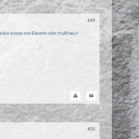
#49
 wäre sowas wie Bäuerin oder müllfrau🎉
#50