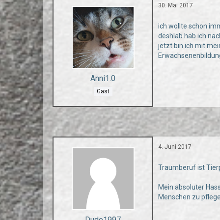
30. Mai 2017
ich wollte schon im
deshlab hab ich na
jetzt bin ich mit m
Erwachsenenbildung
Anni1.0
Gast
4. Juni 2017
Traumberuf ist Tier
Mein absoluter Hass
Menschen zu pflege
Dude1997