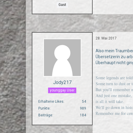
Gast
28. Mai 2017
Also mein Traumberuf
Übersetzerin zu arb
Überhaupt nicht ging
Some legends are told
Jody217
Some turn to dust or t
But you'll remember m
younggay User
And just one mistake,
is all it will take.
Erhaltene Likes
54
We'll go down in hist
Punkte
989
Remember me for cent
Beiträge
184