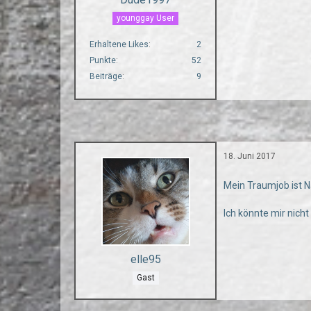
younggay User
Erhaltene Likes
2
Punkte
52
Beiträge
9
18. Juni 2017
Mein Traumjob ist N
Ich könnte mir nicht
elle95
Gast