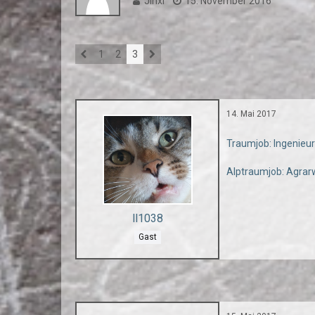
Jinxi
15. November 2016
1
2
3
14. Mai 2017
Traumjob: Ingenieuri
Alptraumjob: Agrar
ll1038
Gast