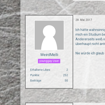
28. Mai 2017
Ich hätte wahnsinni
mich ein Studium be
Andererseits weiß ic
überhaupt nicht antu
Nie würde ich glaub 
WeirdMelli
younggay User
Erhaltene Likes
2
Punkte
252
Beiträge
50