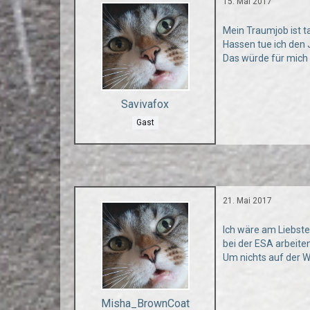
15. Mai 2017
Mein Traumjob ist t
Hassen tue ich den 
Das würde für mich 
Savivafox
Gast
21. Mai 2017
Ich wäre am Liebste
bei der ESA arbeite
Um nichts auf der We
Misha_BrownCoat