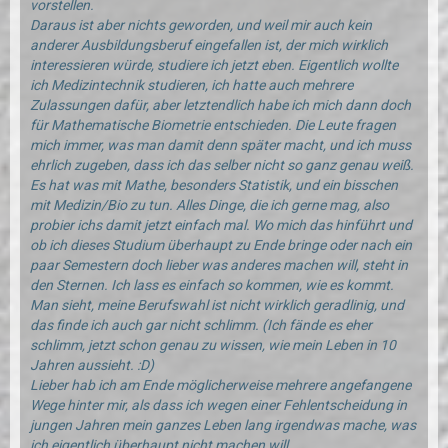
vorstellen.
Daraus ist aber nichts geworden, und weil mir auch kein
anderer Ausbildungsberuf eingefallen ist, der mich wirklich
interessieren würde, studiere ich jetzt eben. Eigentlich wollte
ich Medizintechnik studieren, ich hatte auch mehrere
Zulassungen dafür, aber letztendlich habe ich mich dann doch
für Mathematische Biometrie entschieden. Die Leute fragen
mich immer, was man damit denn später macht, und ich muss
ehrlich zugeben, dass ich das selber nicht so ganz genau weiß.
Es hat was mit Mathe, besonders Statistik, und ein bisschen
mit Medizin/Bio zu tun. Alles Dinge, die ich gerne mag, also
probier ichs damit jetzt einfach mal. Wo mich das hinführt und
ob ich dieses Studium überhaupt zu Ende bringe oder nach ein
paar Semestern doch lieber was anderes machen will, steht in
den Sternen. Ich lass es einfach so kommen, wie es kommt.
Man sieht, meine Berufswahl ist nicht wirklich geradlinig, und
das finde ich auch gar nicht schlimm. (Ich fände es eher
schlimm, jetzt schon genau zu wissen, wie mein Leben in 10
Jahren aussieht. :D)
Lieber hab ich am Ende möglicherweise mehrere angefangene
Wege hinter mir, als dass ich wegen einer Fehlentscheidung in
jungen Jahren mein ganzes Leben lang irgendwas mache, was
ich eigentlich überhaupt nicht machen will.