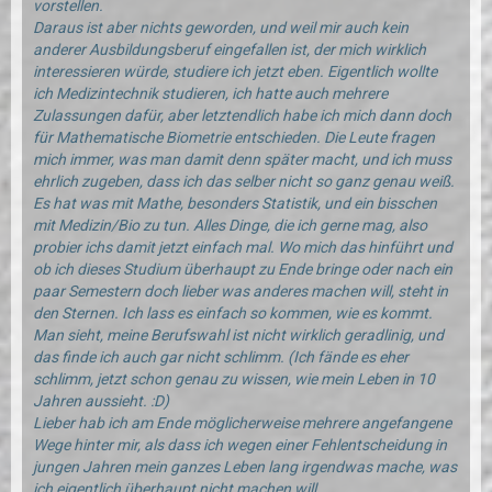
vorstellen.
Daraus ist aber nichts geworden, und weil mir auch kein
anderer Ausbildungsberuf eingefallen ist, der mich wirklich
interessieren würde, studiere ich jetzt eben. Eigentlich wollte
ich Medizintechnik studieren, ich hatte auch mehrere
Zulassungen dafür, aber letztendlich habe ich mich dann doch
für Mathematische Biometrie entschieden. Die Leute fragen
mich immer, was man damit denn später macht, und ich muss
ehrlich zugeben, dass ich das selber nicht so ganz genau weiß.
Es hat was mit Mathe, besonders Statistik, und ein bisschen
mit Medizin/Bio zu tun. Alles Dinge, die ich gerne mag, also
probier ichs damit jetzt einfach mal. Wo mich das hinführt und
ob ich dieses Studium überhaupt zu Ende bringe oder nach ein
paar Semestern doch lieber was anderes machen will, steht in
den Sternen. Ich lass es einfach so kommen, wie es kommt.
Man sieht, meine Berufswahl ist nicht wirklich geradlinig, und
das finde ich auch gar nicht schlimm. (Ich fände es eher
schlimm, jetzt schon genau zu wissen, wie mein Leben in 10
Jahren aussieht. :D)
Lieber hab ich am Ende möglicherweise mehrere angefangene
Wege hinter mir, als dass ich wegen einer Fehlentscheidung in
jungen Jahren mein ganzes Leben lang irgendwas mache, was
ich eigentlich überhaupt nicht machen will.