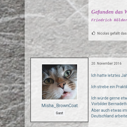
Gefunden das W
Friedrich Hölde
Nicolas gefällt das
20. November 2016
Ich hatte letztes Ja
Ich strebe ein Prakt
Ich würde gerne etw
Vorbilder Bernadet
Misha_BrownCoat
Aber auch etwas im 
Gast
Deutschland arbeiten