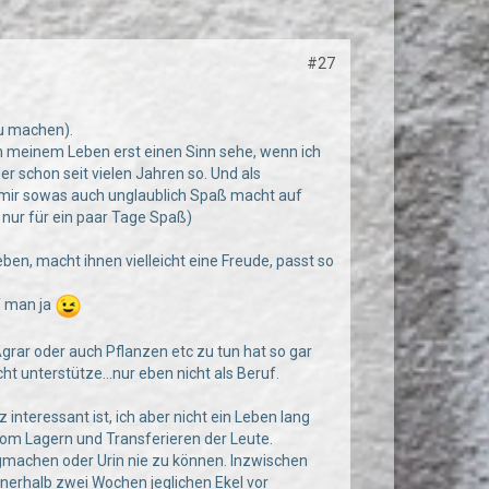
#27
zu machen).
n meinem Leben erst einen Sinn sehe, wenn ich
er schon seit vielen Jahren so. Und als
 mir sowas auch unglaublich Spaß macht auf
nur für ein paar Tage Spaß)
en, macht ihnen vielleicht eine Freude, passt so
rf man ja
grar oder auch Pflanzen etc zu tun hat so gar
ht unterstütze...nur eben nicht als Beruf.
nteressant ist, ich aber nicht ein Leben lang
om Lagern und Transferieren der Leute.
egmachen oder Urin nie zu können. Inzwischen
nnerhalb zwei Wochen jeglichen Ekel vor