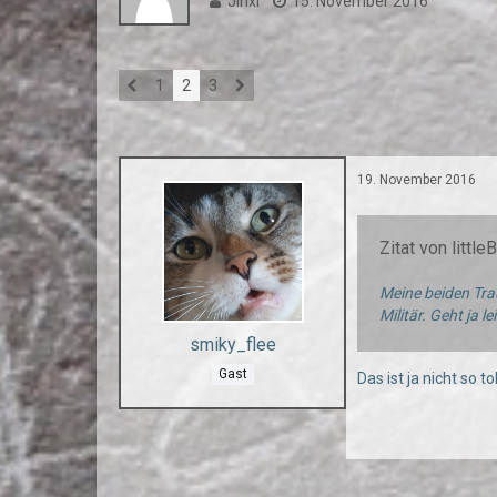
Jinxi
15. November 2016
1
2
3
19. November 2016
Zitat von little
Meine beiden Trau
Militär. Geht ja l
smiky_flee
Gast
Das ist ja nicht so tol