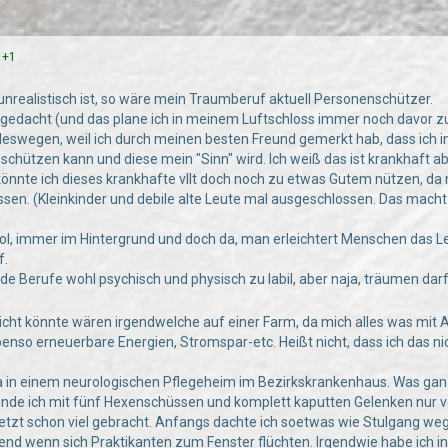
+1
nrealistisch ist, so wäre mein Traumberuf aktuell Personenschützer.
r gedacht (und das plane ich in meinem Luftschloss immer noch davor 
eswegen, weil ich durch meinen besten Freund gemerkt hab, dass ich i
schützen kann und diese mein "Sinn" wird. Ich weiß das ist krankhaft ab
önnte ich dieses krankhafte vllt doch noch zu etwas Gutem nützen, da
n. (Kleinkinder und debile alte Leute mal ausgeschlossen. Das macht 
ol, immer im Hintergrund und doch da, man erleichtert Menschen das Leb
f.
eide Berufe wohl psychisch und physisch zu labil, aber naja, träumen da
icht könnte wären irgendwelche auf einer Farm, da mich alles was mit A
Ebenso erneuerbare Energien, Stromspar-etc. Heißt nicht, dass ich das nic
ja in einem neurologischen Pflegeheim im Bezirkskrankenhaus. Was ganz i
ende ich mit fünf Hexenschüssen und komplett kaputten Gelenken nur v
 jetzt schon viel gebracht. Anfangs dachte ich soetwas wie Stulgang w
igend wenn sich Praktikanten zum Fenster flüchten. Irgendwie habe ich i