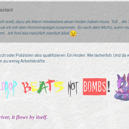
Bastard
ich weiß, dazu als Mann mindestens einen Hoden haben muss. Toll... Al
aub ich mit dem Hormonspiegel zusammen. So nach dem Motto, wenn man 
.. Ich find das natürlich ziemlich blöd
Arzt oder Polizisten also qualifizieren. Ein Hoden. Wie lächerlich. Und da
n zu wenig Arbeitskräfte...
ver, it flows by itself.