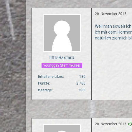
20. November 2016
Weil man soweit ich
ich mit dem Hormon
natürlich ziemlich b
littleBastard
younggay Stamm-User
Erhaltene Likes
130
Punkte
2.760
Beiträge
500
20. November 2016