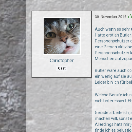
30. November 2016
Auch wenn es sehr u
Hatte erst an Butle
Personenschützer d
eine Person aktiv be
Personenschützer k
Menschen aufzupasse
Christopher
Gast
Butler wäre auch co
ein wenig auf sie au
Leider bin ich für b
Welche Berufe ich n
nicht interessiert. 
Gerade arbeite ich 
machen will, sonst 
Allerdings hats mir
finde ich es belust