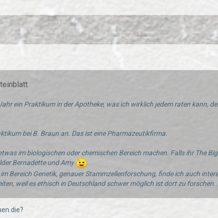
teinblatt
 Jahr ein Praktikum in der Apotheke, was ich wirklich jedem raten kann, d
aktikum bei B. Braun an. Das ist eine Pharmazeutikfirma.
etwas im biologischen oder chemischen Bereich machen. Falls ihr The Bi
ilder Bernadette und Amy
im Bereich Genetik, genauer Stammzellenforschung, finde ich auch inter
ten, weil es ethisch in Deutschland schwer möglich ist dort zu forschen..
en die?