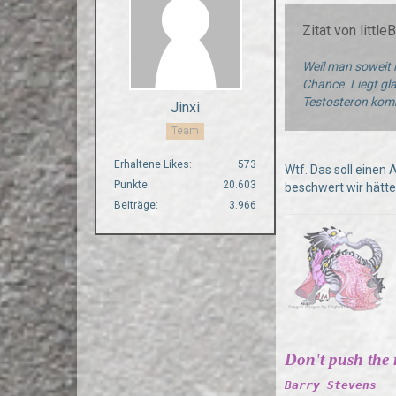
Zitat von little
Weil man soweit 
Chance. Liegt gl
Testosteron kommt
Jinxi
Team
Erhaltene Likes
573
Wtf. Das soll einen 
Punkte
20.603
beschwert wir hätte
Beiträge
3.966
Don't push the ri
Barry Stevens