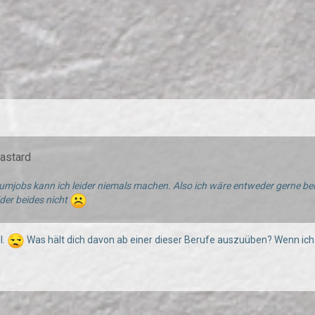
Bastard
mjobs kann ich leider niemals machen. Also ich wäre entweder gerne bei d
eider beides nicht
l.
Was hält dich davon ab einer dieser Berufe auszuüben? Wenn ich