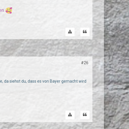
ren
#26
be, da siehst du, dass es von Bayer gemacht wird