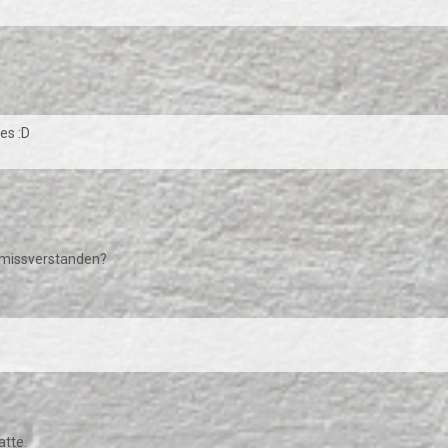
es :D
 missverstanden?
atte.