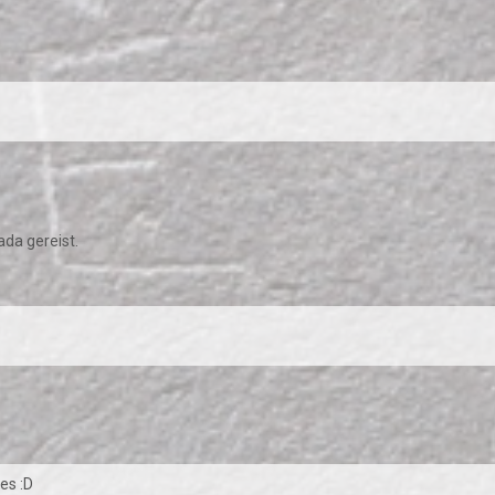
ada gereist.
es :D