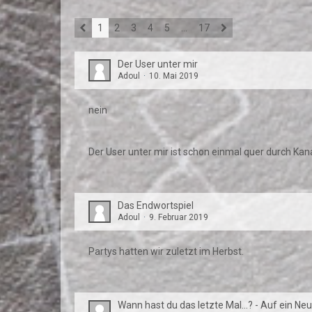
1
2
3
4
5
…
17
Der User unter mir
Adoul
10. Mai 2019
nein
Der User unter mir ist schon einmal quer durch Kan
Das Endwortspiel
Adoul
9. Februar 2019
Partys hatten wir zuletzt im Herbst.
Wann hast du das letzte Mal...? - Auf ein Neu