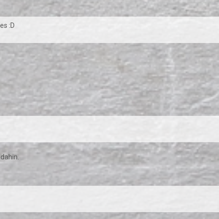
es :D
 dahin.