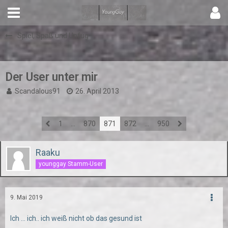
Spiel, Spaß und Unfug
Der User unter mir
Scandalous91
26. April 2013
1
…
870
871
872
…
950
Raaku
younggay Stamm-User
9. Mai 2019
Ich ... ich.. ich weiß nicht ob das gesund ist