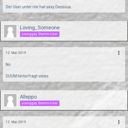
Der User unter mir hat sexy Dessous.
Loving_Someone
younggay Stamm-User
12. Mai 2019
Nö
DUUM hinterfragt vieles
Alleppo
younggay Stamm-User
12. Mai 2019