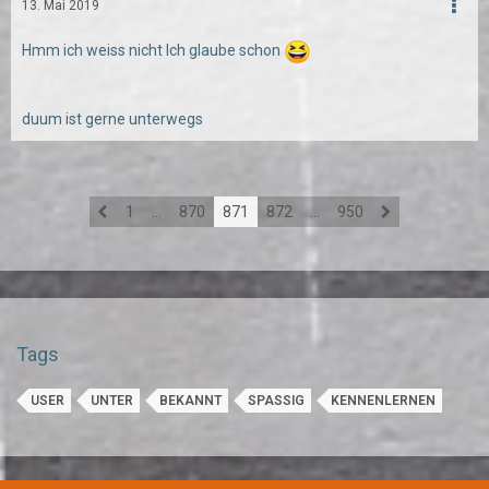
13. Mai 2019
Hmm ich weiss nicht Ich glaube schon
duum ist gerne unterwegs
1
…
870
871
872
…
950
Tags
USER
UNTER
BEKANNT
SPASSIG
KENNENLERNEN