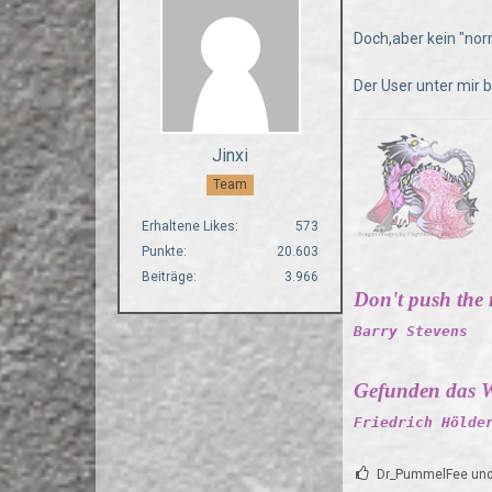
Doch,aber kein "no
Der User unter mir 
Jinxi
Team
Erhaltene Likes
573
Punkte
20.603
Beiträge
3.966
Don't push the ri
Barry Stevens
Gefunden das W
Friedrich Hölde
Dr_PummelFee und 