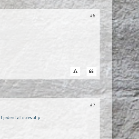
#6
#7
 jeden fall schwul :p