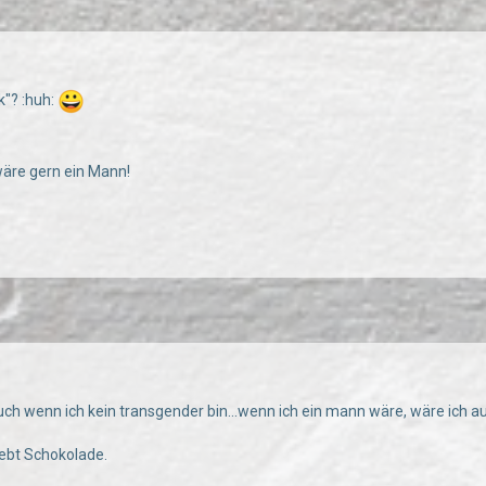
nk"? :huh:
wäre gern ein Mann!
h wenn ich kein transgender bin...wenn ich ein mann wäre, wäre ich auf
iebt Schokolade.