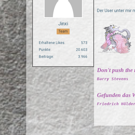
Der User unter mir 
Jinxi
Team
Erhaltene Likes
573
Punkte
20.603
Beiträge
3.966
Don't push the ri
Barry Stevens
Gefunden das W
Friedrich Hölde