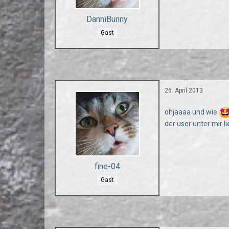
DanniBunny
Gast
26. April 2013
ohjaaaa und wie
der user unter mir li
fine-04
Gast