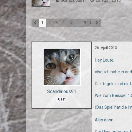
Scandalous91
26. April 2013
1
2
3
4
5
…
950
26. April 2013
Hey Leute,
also, ich habe in an
Die Regeln sind einf
Scandalous91
Wie zum Beisipel: ''D
Gast
(Das Spiel hat die I
Also dann:
Der User unter mir f