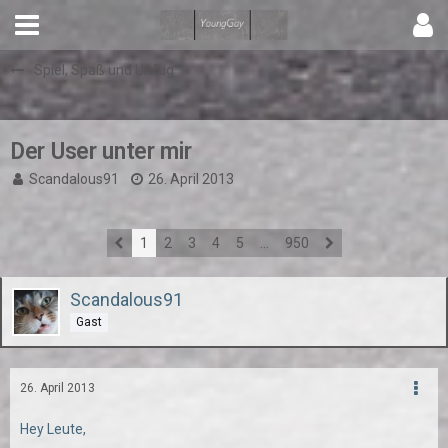
Spiel, Spaß und Unfug
Der User unter mir
Scandalous91
26. April 2013
1
2
3
4
5
…
950
Scandalous91
Gast
26. April 2013
Hey Leute,