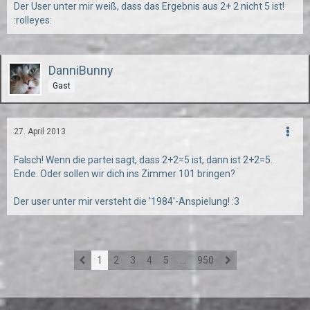
Der User unter mir weiß, dass das Ergebnis aus 2+ 2 nicht 5 ist!
:rolleyes:
DanniBunny
Gast
27. April 2013
Falsch! Wenn die partei sagt, dass 2+2=5 ist, dann ist 2+2=5.
Ende. Oder sollen wir dich ins Zimmer 101 bringen?
Der user unter mir versteht die '1984'-Anspielung! :3
1
2
3
4
5
…
950