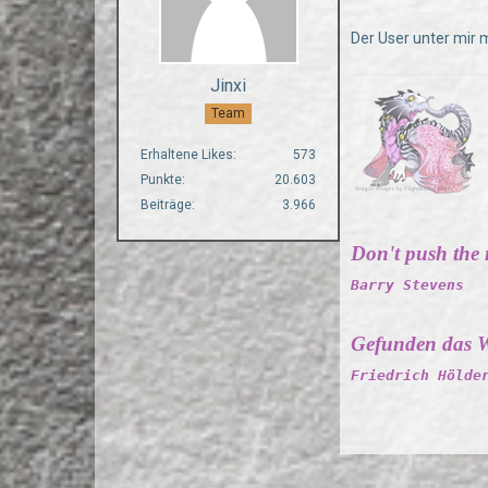
Der User unter mir 
Jinxi
Team
Erhaltene Likes
573
Punkte
20.603
Beiträge
3.966
Don't push the ri
Barry Stevens
Gefunden das W
Friedrich Hölde