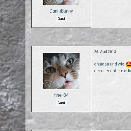
DanniBunny
Gast
26. April 2013
ohjaaaa und wie
der user unter mir li
fine-04
Gast