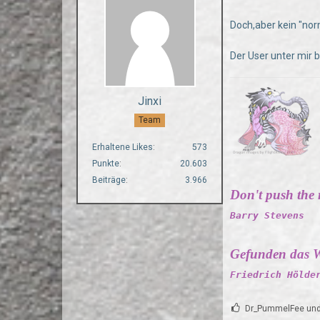
Doch,aber kein "no
Der User unter mir 
Jinxi
Team
Erhaltene Likes
573
Punkte
20.603
Beiträge
3.966
Don't push the ri
Barry Stevens
Gefunden das W
Friedrich Hölde
Dr_PummelFee und 