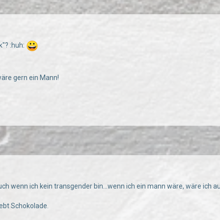
nk"? :huh:
wäre gern ein Mann!
h wenn ich kein transgender bin...wenn ich ein mann wäre, wäre ich auf
iebt Schokolade.