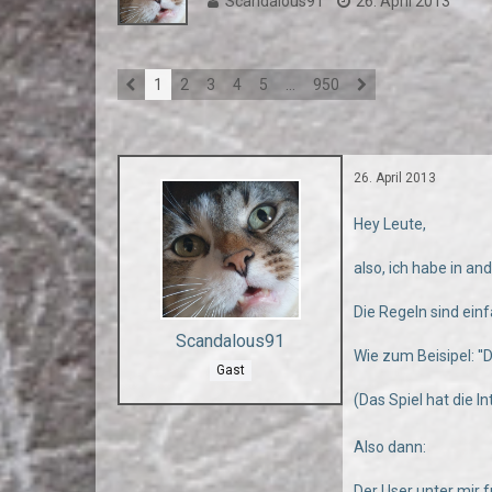
Scandalous91
26. April 2013
1
2
3
4
5
…
950
26. April 2013
Hey Leute,
also, ich habe in an
Die Regeln sind einf
Scandalous91
Wie zum Beisipel: ''D
Gast
(Das Spiel hat die I
Also dann:
Der User unter mir f