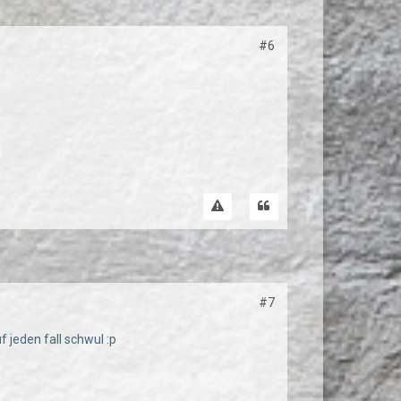
#6
#7
 jeden fall schwul :p