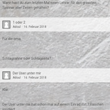
Wann hast du zum letzten Mal einen Lehrer für den grössten
Spinner aller Zeiten gehalten?
1 oder 2
Adoul
16. Februar 2018
Für die oma.
Schlagsahne oder Schlagseite?
Der User unter mir
Adoul
16. Februar 2018
Klar.
Der User unter mir hat schon mal auf einem Einrad mit 7 Flaschen
jongliert.