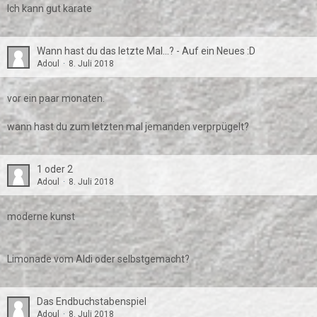
Ich kann gut karate
Wann hast du das letzte Mal...? - Auf ein Neues :D
Adoul
8. Juli 2018
vor ein paar monaten.
wann hast du zum letzten mal jemanden verprpügelt?
1 oder 2
Adoul
8. Juli 2018
moderne kunst
Limonade vom Aldi oder selbstgemacht?
Das Endbuchstabenspiel
Adoul
8. Juli 2018