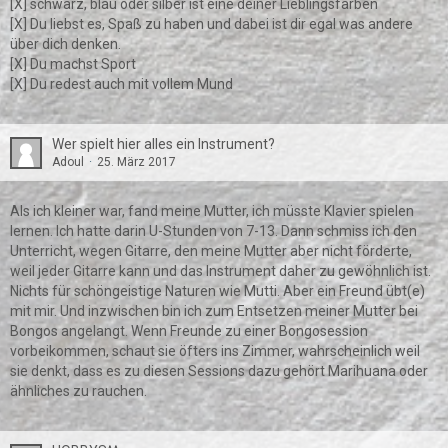
[X] schwarz, blau oder silber ist eine deiner Lieblingsfarben
[X] Du liebst es, Spaß zu haben und dabei ist dir egal was andere
über dich denken.
[X] Du machst Sport
[X] Du redest auch mit vollem Mund
Wer spielt hier alles ein Instrument?
Adoul
25. März 2017
Als ich kleiner war, fand meine Mutter, ich müsste Klavier spielen
lernen. Ich hatte darin U-Stunden von 7-13. Dann schmiss ich den
Unterricht, wegen Gitarre, den meine Mutter aber nicht förderte,
weil jeder Gitarre kann und das Instrument daher zu gewöhnlich ist.
Nichts für schöngeistige Naturen wie Mutti. Aber ein Freund übt(e)
mit mir. Und inzwischen bin ich zum Entsetzen meiner Mutter bei
Bongos angelangt. Wenn Freunde zu einer Bongosession
vorbeikommen, schaut sie öfters ins Zimmer, wahrscheinlich weil
sie denkt, dass es zu diesen Sessions dazu gehört Marihuana oder
ähnliches zu rauchen.