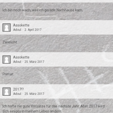
Ich bin noch wach, weil ich gerade Nachhause kam.
Assokette
Adoul
2. April 2017
Zwielicht
Assokette
Adoul
25. März 2017
Primat
2017!?
Adoul
25. März 2017
Ich hatte nie gute Vorsätze für das nächste Jahr. Aber 2017 wird
sich einiges in meinem Leben ändern.