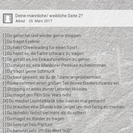
Deine männliche/ weibliche Seite 2?
Adoul
25. März 2017
[ ] Du gehst hin und wieder gerne shoppen
[ ] Du trägst Eyeliner
[ ] Du hälst Cheerleading für einen Sport
[ ] Du hasst es, die Farbe schwarz zu tragen
[ ] Dir gefällt es, ins Einkaufszentrum zu gehen
[ ] Du magst es, eine Maniküre/ Pediküre zu bekommen
[ ] Du trägst gerne Schmuck
[ ] Du hast geweint, als du dir Titanic angesehen hast
[ ] Röcke nehmen einen großen Teil deines Kleiderschranks ein
[ ] Shopping ist eines deiner Liebsten Hobbies
[ ] Du magst den Film Star Wars nicht
[X] Du machst Leichtathletik oder hast es mal gemacht
[ ] Du brauchst eine Stunde oder länger um dich fertig zu machen
[ ] Du lächelst/ lachst viel mehr als du solltest
[ ] Du magst es, Kleider zu tragen
[ ] Du benutzt Deo/Parfum
[ ] Du benutzt sehr oft das Wort “süß”