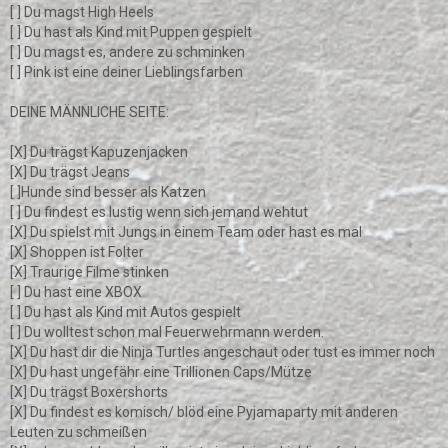
[ ] Du magst High Heels
[ ] Du hast als Kind mit Puppen gespielt
[ ] Du magst es, andere zu schminken
[ ] Pink ist eine deiner Lieblingsfarben
DEINE MÄNNLICHE SEITE:
[X] Du trägst Kapuzenjacken
[X] Du trägst Jeans
[ ]Hunde sind besser als Katzen
[ ] Du findest es lustig wenn sich jemand wehtut
[X] Du spielst mit Jungs in einem Team oder hast es mal
[X] Shoppen ist Folter
[X] Traurige Filme stinken
[ ] Du hast eine XBOX
[ ] Du hast als Kind mit Autos gespielt
[ ] Du wolltest schon mal Feuerwehrmann werden.
[X] Du hast dir die Ninja Turtles angeschaut oder tust es immer noch
[X] Du hast ungefähr eine Trillionen Caps/Mütze
[X] Du trägst Boxershorts
[X] Du findest es komisch/ blöd eine Pyjamaparty mit anderen
Leuten zu schmeißen