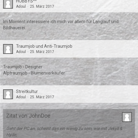
HOBBYS^^
Adoul
25. März 2017
Im Moment interessiere ich mich vor allem für Langlauf und
Bildhauerei.
Traumjob und Anti-Traumjob
Adoul
25. März 2017
Traumjob - Designer
Alptraumjob - Blumenverkäufer
Streitkultur
Adoul
25. März 2017
Zitat von JohnDoe
Geht der PC an, scheint das ein wenig zu sein, wie mit Jekyll &
Hyde,