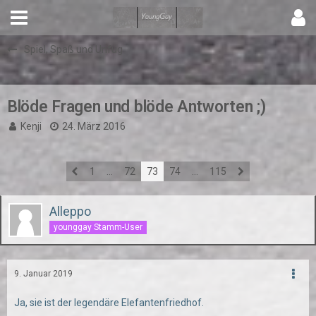
Spiel, Spaß und Unfug
Blöde Fragen und blöde Antworten ;)
Kenji
24. März 2016
1
…
72
73
74
…
115
Alleppo
younggay Stamm-User
9. Januar 2019
Ja, sie ist der legendäre Elefantenfriedhof.