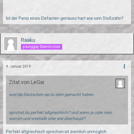
Ist der Penis eines Elefanten genauso hart wie sein Stoßzahn?
Raaku
younggay Stamm-User
9. Januar 2019
Zitat von LeGar
weil die Deutschen sie zu dem gemacht haben.
sprichst du perfekt altgriechisch? und wenn ja oder nein,
warum und weshalb oder wie überhaupt?
Perfekt altgriechisch sprechen ist ziemlich unmöglich