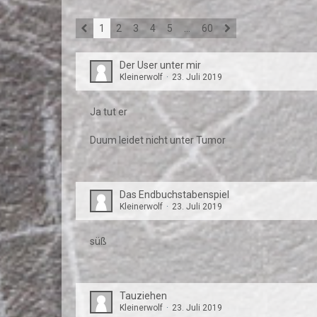
1
2
3
4
5
…
60
Der User unter mir
Kleinerwolf
23. Juli 2019
Ja tut er
Duum leidet nicht unter Tumor
Das Endbuchstabenspiel
Kleinerwolf
23. Juli 2019
süß
Tauziehen
Kleinerwolf
23. Juli 2019