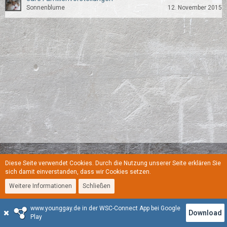
Sonnenblume
12. November 2015
Diese Seite verwendet Cookies. Durch die Nutzung unserer Seite erklären Sie
Regeln
Datenschutzerklärung
Kontakt
Impressum
sich damit einverstanden, dass wir Cookies setzen.
Weitere Informationen
Schließen
Stil:
YoungGay
www.younggay.de in der WSC-Connect App bei Google
Community-Software:
WoltLab Suite™
Download
Play