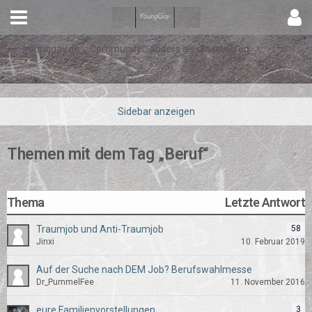
younggay.de ::: Community :: anders als die anderen
Themen mit dem Tag „Beruf“
Thema
Letzte Antwort
Traumjob und Anti-Traumjob
58
Jinxi
10. Februar 2019
Auf der Suche nach DEM Job? Berufswahlmesse
Dr_PummelFee
11. November 2016
eure Familienvorstellungen
3