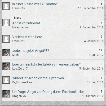
In einer Klasse mit Ex-Flamme
5
Frannic99
16. Dezember 2018
Trans
Angst vor Intimität
6
Maaariazimt
9. Dezember 2018
Verliebt in eine Hete
9
Frannic99
4. Januar 2018
Jeder hat jetzt Angst!!!!!!!
17
Michi
2. Juli 2017
Euer unheimlichstes Erlebnis in eurem Leben?
8
Lou_Zora17
5. September 2016
Wurdet Ihr schon einmal Opfer von...
8
Dr_PummelFee
31. Juli 2016
Umfrage: Angst vor Outing durch Facebook-Like.
9
DragonFox
21. Oktober 2012