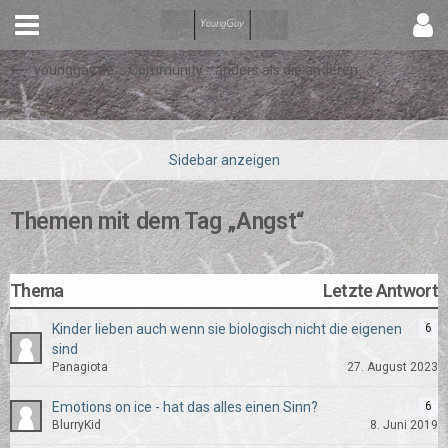
younggay.de ::: Community :: anders als die anderen
Themen mit dem Tag „Angst“
Thema
Letzte Antwort
Kinder lieben auch wenn sie biologisch nicht die eigenen
6
sind
Panagiota
27. August 2023
Emotions on ice - hat das alles einen Sinn?
6
BlurryKid
8. Juni 2019