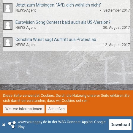
Jetzt zum Mitsingen: "AfD, dich wähl ich nicht"
NEWS-Agent
7. September 2017
Eurovision Song Contest bald auch als US-Version?
NEWS-Agent
30. August 2017
Conchita Wurst sagt Auftritt aus Protest ab
NEWS-Agent
12. August 2017
Diese Seite verwendet Cookies. Durch die Nutzung unserer Seite erklären Sie
Regeln
Datenschutzerklärung
Kontakt
Impressum
sich damit einverstanden, dass wir Cookies setzen.
Weitere Informationen
Schließen
Stil:
YoungGay
www.younggay.de in der WSC-Connect App bei Google
Community-Software:
WoltLab Suite™
Download
Play