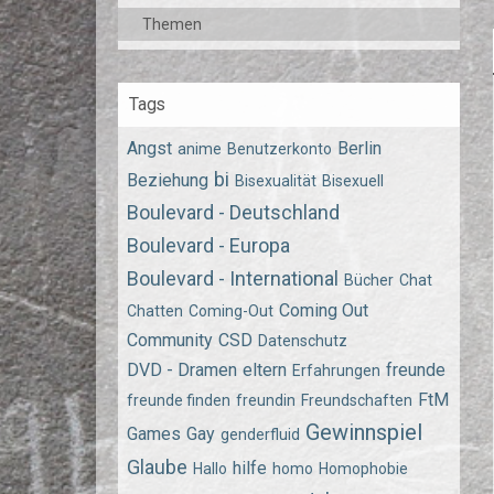
Themen
Tags
Angst
Berlin
anime
Benutzerkonto
bi
Beziehung
Bisexualität
Bisexuell
Boulevard - Deutschland
Boulevard - Europa
Boulevard - International
Bücher
Chat
Coming Out
Chatten
Coming-Out
Community
CSD
Datenschutz
DVD - Dramen
eltern
freunde
Erfahrungen
FtM
freunde finden
freundin
Freundschaften
Gewinnspiel
Games
Gay
genderfluid
Glaube
hilfe
Hallo
homo
Homophobie