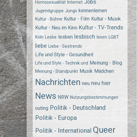
Jobs
Homosexualität
Internet
kennenlernen
Jugendgruppe
Jungs
Kultur - Film
Kultur - Musik
Kultur - Bühne
Kultur - TV-Trends
Kultur - Neu im Kino
lesbisch
lesben
Köln
Lesbe
lesen
LGBT
liebe
Liebe - Sextrends
Life und Style - Gesundheit
Meinung - Blog
Life und Style - Technik und
Musik
Mädchen
Meinung - Standpunkt
Nachrichten
neu hier
neu
News
NRW
Nutzungsbestimmungen
Politik - Deutschland
outing
Politik - Europa
Queer
Politik - International