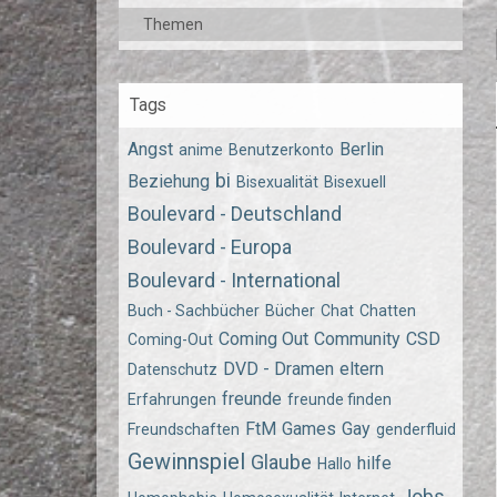
Themen
Tags
Angst
Berlin
anime
Benutzerkonto
bi
Beziehung
Bisexualität
Bisexuell
Boulevard - Deutschland
Boulevard - Europa
Boulevard - International
Buch - Sachbücher
Bücher
Chat
Chatten
Coming Out
Community
CSD
Coming-Out
DVD - Dramen
eltern
Datenschutz
freunde
Erfahrungen
freunde finden
FtM
Games
Gay
Freundschaften
genderfluid
Gewinnspiel
Glaube
hilfe
Hallo
Jobs