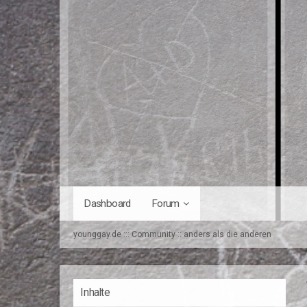
Dashboard
Forum
younggay.de ::: Community :: anders als die anderen
Inhalte