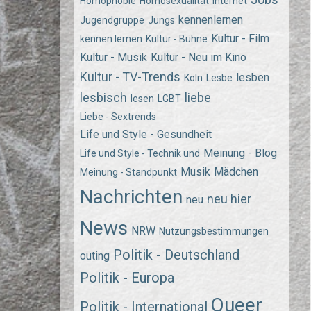
Homophobie
Homosexualität
Internet
kennenlernen
Jugendgruppe
Jungs
Kultur - Film
kennen lernen
Kultur - Bühne
Kultur - Musik
Kultur - Neu im Kino
Kultur - TV-Trends
lesben
Köln
Lesbe
lesbisch
liebe
lesen
LGBT
Liebe - Sextrends
Life und Style - Gesundheit
Meinung - Blog
Life und Style - Technik und
Musik
Mädchen
Meinung - Standpunkt
Nachrichten
neu hier
neu
News
NRW
Nutzungsbestimmungen
Politik - Deutschland
outing
Politik - Europa
Queer
Politik - International