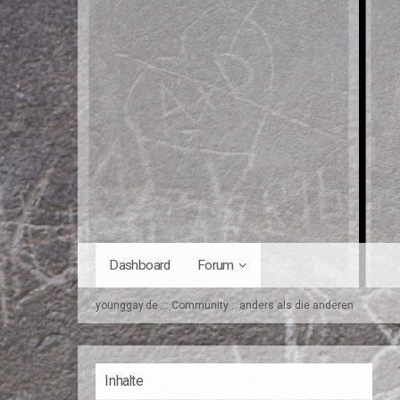
Dashboard
Forum
younggay.de ::: Community :: anders als die anderen
Inhalte