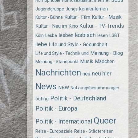
Homophobie
Homosexualität
Internet
kennenlernen
Jugendgruppe
Jungs
Kultur - Film
Kultur - Musik
Kultur - Bühne
Kultur - TV-Trends
Kultur - Neu im Kino
lesbisch
lesben
Köln
Lesbe
lesen
LGBT
liebe
Life und Style - Gesundheit
Meinung - Blog
Life und Style - Technik und
Musik
Mädchen
Meinung - Standpunkt
Nachrichten
neu hier
neu
News
NRW
Nutzungsbestimmungen
Politik - Deutschland
outing
Politik - Europa
Queer
Politik - International
Reise - Europaziele
Reise - Städtereisen