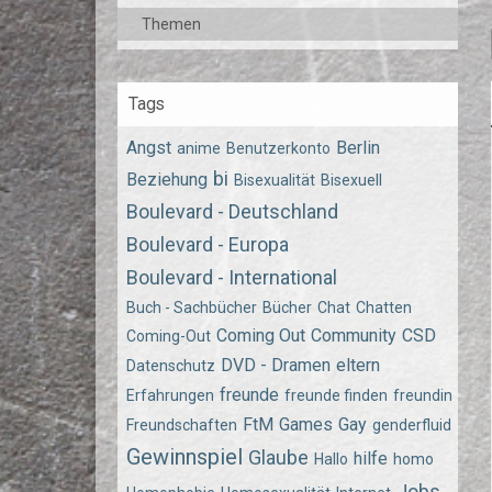
Themen
Tags
Angst
Berlin
anime
Benutzerkonto
bi
Beziehung
Bisexualität
Bisexuell
Boulevard - Deutschland
Boulevard - Europa
Boulevard - International
Buch - Sachbücher
Bücher
Chat
Chatten
Coming Out
Community
CSD
Coming-Out
DVD - Dramen
eltern
Datenschutz
freunde
Erfahrungen
freunde finden
freundin
FtM
Games
Gay
Freundschaften
genderfluid
Gewinnspiel
Glaube
hilfe
Hallo
homo
Jobs