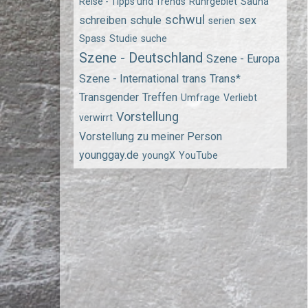
Reise - Tipps und Trends
Ruhrgebiet
Sauna
schwul
schreiben
schule
sex
serien
Spass
Studie
suche
Szene - Deutschland
Szene - Europa
Szene - International
trans
Trans*
Transgender
Treffen
Umfrage
Verliebt
Vorstellung
verwirrt
Vorstellung zu meiner Person
younggay.de
youngX
YouTube