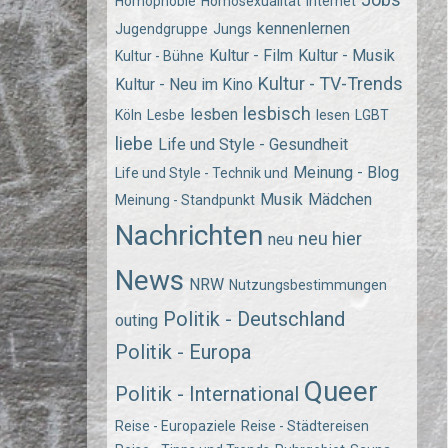
Homophobie
Homosexualität
Internet
kennenlernen
Jugendgruppe
Jungs
Kultur - Film
Kultur - Musik
Kultur - Bühne
Kultur - TV-Trends
Kultur - Neu im Kino
lesbisch
lesben
Köln
Lesbe
lesen
LGBT
liebe
Life und Style - Gesundheit
Meinung - Blog
Life und Style - Technik und
Musik
Mädchen
Meinung - Standpunkt
Nachrichten
neu hier
neu
News
NRW
Nutzungsbestimmungen
Politik - Deutschland
outing
Politik - Europa
Queer
Politik - International
Reise - Europaziele
Reise - Städtereisen