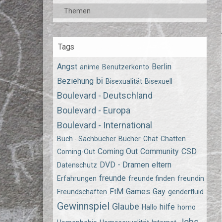
Themen
Tags
Angst
Berlin
anime
Benutzerkonto
bi
Beziehung
Bisexualität
Bisexuell
Boulevard - Deutschland
Boulevard - Europa
Boulevard - International
Buch - Sachbücher
Bücher
Chat
Chatten
Coming Out
Community
CSD
Coming-Out
DVD - Dramen
eltern
Datenschutz
freunde
Erfahrungen
freunde finden
freundin
FtM
Games
Gay
Freundschaften
genderfluid
Gewinnspiel
Glaube
hilfe
Hallo
homo
Jobs