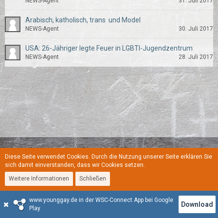
NEWS-Agent
31. Juli 2017
Arabisch, katholisch, trans  und Model
NEWS-Agent
30. Juli 2017
USA: 26-Jähriger legte Feuer in LGBTI-Jugendzentrum
NEWS-Agent
28. Juli 2017
Diese Seite verwendet Cookies. Durch die Nutzung unserer Seite erklären Sie
Regeln
Datenschutzerklärung
Kontakt
Impressum
sich damit einverstanden, dass wir Cookies setzen.
Weitere Informationen
Schließen
Stil:
YoungGay
www.younggay.de in der WSC-Connect App bei Google
Community-Software:
WoltLab Suite™
Download
Play