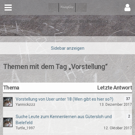
younggay.de ::: Community :: anders als die anderen
Themen mit dem Tag „Vorstellung“
Thema
Letzte Antwort
Vorstellung von User unter 18 (Wen gibt es hier so?)
37
Yannickzzz
13. Dezember 2017
Suche Leute zum Kennenlernen aus Gütersloh und
2
Bielefeld
Turtle_1997
12. Oktober 2017