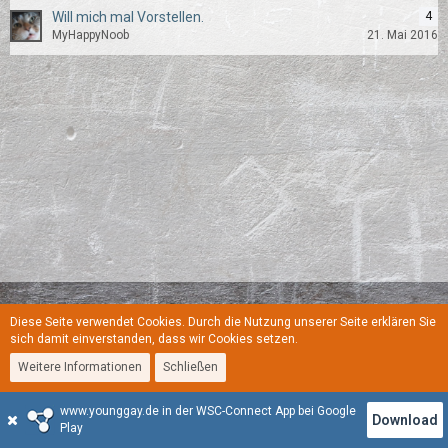
Will mich mal Vorstellen.
4
MyHappyNoob
21. Mai 2016
Diese Seite verwendet Cookies. Durch die Nutzung unserer Seite erklären Sie
Regeln
Datenschutzerklärung
Kontakt
Impressum
sich damit einverstanden, dass wir Cookies setzen.
Weitere Informationen
Schließen
Stil:
YoungGay
www.younggay.de in der WSC-Connect App bei Google
Community-Software:
WoltLab Suite™
Download
Play