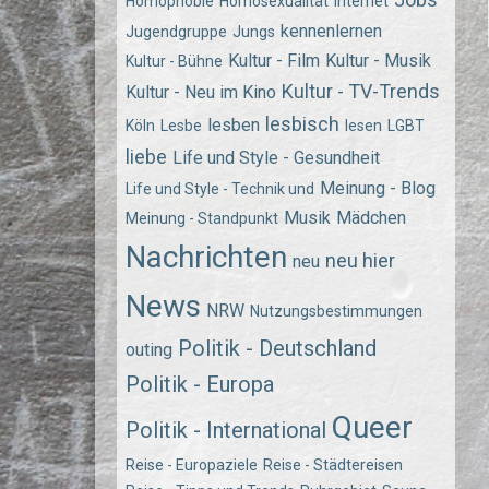
Homophobie
Homosexualität
Internet
kennenlernen
Jugendgruppe
Jungs
Kultur - Film
Kultur - Musik
Kultur - Bühne
Kultur - TV-Trends
Kultur - Neu im Kino
lesbisch
lesben
Köln
Lesbe
lesen
LGBT
liebe
Life und Style - Gesundheit
Meinung - Blog
Life und Style - Technik und
Musik
Mädchen
Meinung - Standpunkt
Nachrichten
neu hier
neu
News
NRW
Nutzungsbestimmungen
Politik - Deutschland
outing
Politik - Europa
Queer
Politik - International
Reise - Europaziele
Reise - Städtereisen