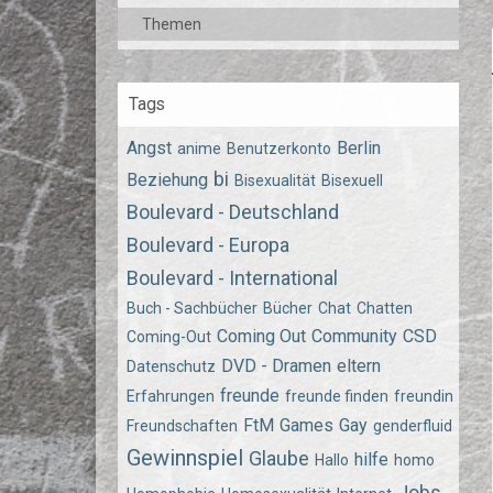
Themen
Tags
Angst
Berlin
anime
Benutzerkonto
bi
Beziehung
Bisexualität
Bisexuell
Boulevard - Deutschland
Boulevard - Europa
Boulevard - International
Buch - Sachbücher
Bücher
Chat
Chatten
Coming Out
Community
CSD
Coming-Out
DVD - Dramen
eltern
Datenschutz
freunde
Erfahrungen
freunde finden
freundin
FtM
Games
Gay
Freundschaften
genderfluid
Gewinnspiel
Glaube
hilfe
Hallo
homo
Jobs