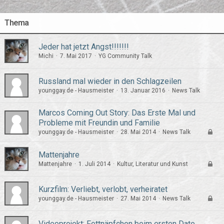
Thema
Jeder hat jetzt Angst!!!!!!!
Michi
7. Mai 2017
YG Community Talk
Russland mal wieder in den Schlagzeilen
younggay.de - Hausmeister
13. Januar 2016
News Talk
Marcos Coming Out Story: Das Erste Mal und
Probleme mit Freundin und Familie
younggay.de - Hausmeister
28. Mai 2014
News Talk
Mattenjahre
Mattenjahre
1. Juli 2014
Kultur, Literatur und Kunst
Kurzfilm: Verliebt, verlobt, verheiratet
younggay.de - Hausmeister
27. Mai 2014
News Talk
Videoprojekt: Fettnäpfchen beim ersten Date