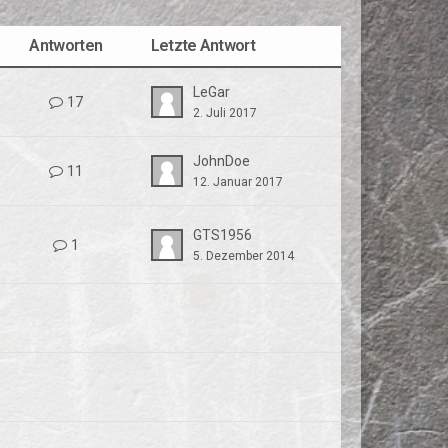
Antworten
Letzte Antwort
LeGar
17
2. Juli 2017
JohnDoe
11
12. Januar 2017
GTS1956
1
5. Dezember 2014