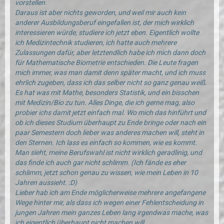
vorstellen.
Daraus ist aber nichts geworden, und weil mir auch kein
anderer Ausbildungsberuf eingefallen ist, der mich wirklich
interessieren würde, studiere ich jetzt eben. Eigentlich wollte
ich Medizintechnik studieren, ich hatte auch mehrere
Zulassungen dafür, aber letztendlich habe ich mich dann doch
für Mathematische Biometrie entschieden. Die Leute fragen
mich immer, was man damit denn später macht, und ich muss
ehrlich zugeben, dass ich das selber nicht so ganz genau weiß.
Es hat was mit Mathe, besonders Statistik, und ein bisschen
mit Medizin/Bio zu tun. Alles Dinge, die ich gerne mag, also
probier ichs damit jetzt einfach mal. Wo mich das hinführt und
ob ich dieses Studium überhaupt zu Ende bringe oder nach ein
paar Semestern doch lieber was anderes machen will, steht in
den Sternen. Ich lass es einfach so kommen, wie es kommt.
Man sieht, meine Berufswahl ist nicht wirklich geradlinig, und
das finde ich auch gar nicht schlimm. (Ich fände es eher
schlimm, jetzt schon genau zu wissen, wie mein Leben in 10
Jahren aussieht. :D)
Lieber hab ich am Ende möglicherweise mehrere angefangene
Wege hinter mir, als dass ich wegen einer Fehlentscheidung in
jungen Jahren mein ganzes Leben lang irgendwas mache, was
ich eigentlich überhaupt nicht machen will.