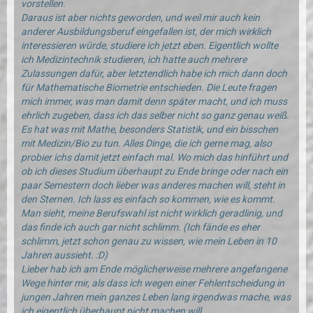
vorstellen.
Daraus ist aber nichts geworden, und weil mir auch kein
anderer Ausbildungsberuf eingefallen ist, der mich wirklich
interessieren würde, studiere ich jetzt eben. Eigentlich wollte
ich Medizintechnik studieren, ich hatte auch mehrere
Zulassungen dafür, aber letztendlich habe ich mich dann doch
für Mathematische Biometrie entschieden. Die Leute fragen
mich immer, was man damit denn später macht, und ich muss
ehrlich zugeben, dass ich das selber nicht so ganz genau weiß.
Es hat was mit Mathe, besonders Statistik, und ein bisschen
mit Medizin/Bio zu tun. Alles Dinge, die ich gerne mag, also
probier ichs damit jetzt einfach mal. Wo mich das hinführt und
ob ich dieses Studium überhaupt zu Ende bringe oder nach ein
paar Semestern doch lieber was anderes machen will, steht in
den Sternen. Ich lass es einfach so kommen, wie es kommt.
Man sieht, meine Berufswahl ist nicht wirklich geradlinig, und
das finde ich auch gar nicht schlimm. (Ich fände es eher
schlimm, jetzt schon genau zu wissen, wie mein Leben in 10
Jahren aussieht. :D)
Lieber hab ich am Ende möglicherweise mehrere angefangene
Wege hinter mir, als dass ich wegen einer Fehlentscheidung in
jungen Jahren mein ganzes Leben lang irgendwas mache, was
ich eigentlich überhaupt nicht machen will.