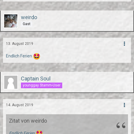
weirdo
Gast
13. August 2019
Endlich Ferien
Captain Soul
younggay Stamm-User
14. August 2019
Zitat von weirdo
Endlich Ferien