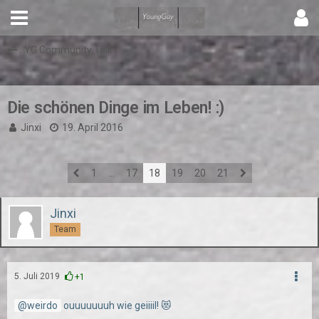
YG Community Talk
Die schönen Dinge im Leben! :)
Jinxi
19. April 2016
1
…
17
18
19
20
21
Jinxi
Team
5. Juli 2019
+1
weirdo
ouuuuuuuh wie geiiiil! 😻