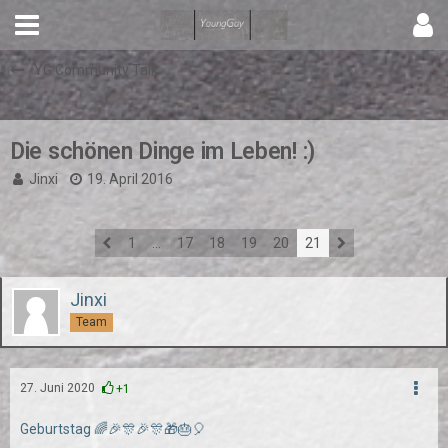
YG Community Talk
Die schönen Dinge im Leben! :)
Jinxi
19. April 2016
1
…
17
18
19
20
21
Jinxi
Team
27. Juni 2020
+1
Geburtstag 🌈🎉🎊🎉🎊🎁🎂🎈