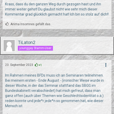
Krass, dass du den ganzen Weg durch gezogen hast und ihn
immer weiter gehst! Du glaubst nicht wie sehr mich dieser
Kommentar grad glücklich gemacht hat! Ich bin so stolz auf dich!!
Anima Insomnes gefällt das.
TiLaton2
younggay Stamm-User
23. September 2023
+1
Im Rahmen meines BFDs muss ich an Seminaren teilnehmen.
Bei meinem ersten - Ende August - (ironischer Weise wurde in
dieser Woche, in der das Seminar stattfand das SBGG im
Bundeskabinett verabschiedet) hat mich gefreut, dass man
ganz offen (auch über Themen wie Geschlechtsidentität o.ä.)
reden konnte und jede*r jede*n so genommen hat, wie dieser
Mensch ist