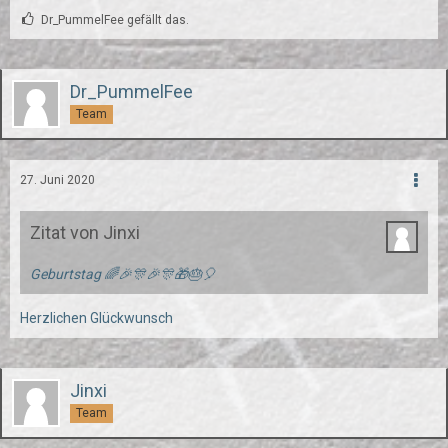
Dr_PummelFee gefällt das.
Dr_PummelFee
Team
27. Juni 2020
Zitat von Jinxi
Geburtstag 🌈🎉🎊🎉🎊🎁🎂🎈
Herzlichen Glückwunsch
Jinxi
Team