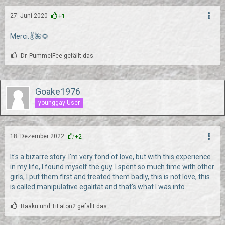
27. Juni 2020
+1
Merci.✌🌺🌻
Dr_PummelFee gefällt das.
Goake1976
younggay User
18. Dezember 2022
+2
It's a bizarre story. I'm very fond of love, but with this experience
in my life, I found myself the guy. I spent so much time with other
girls, I put them first and treated them badly, this is not love, this
is called manipulative egalität and that's what I was into.
Raaku und TiLaton2 gefällt das.