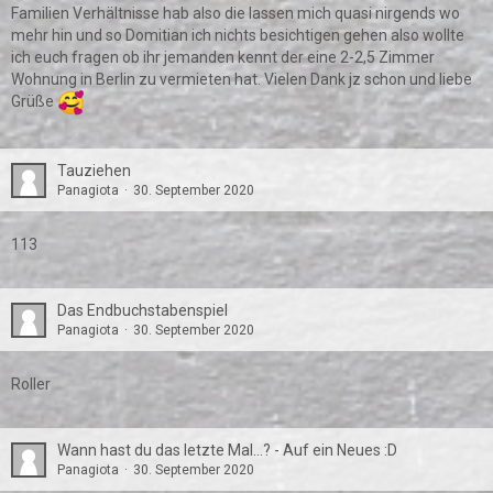
Familien Verhältnisse hab also die lassen mich quasi nirgends wo
mehr hin und so Domitian ich nichts besichtigen gehen also wollte
ich euch fragen ob ihr jemanden kennt der eine 2-2,5 Zimmer
Wohnung in Berlin zu vermieten hat. Vielen Dank jz schon und liebe
Grüße
Tauziehen
Panagiota
30. September 2020
113
Das Endbuchstabenspiel
Panagiota
30. September 2020
Roller
Wann hast du das letzte Mal...? - Auf ein Neues :D
Panagiota
30. September 2020