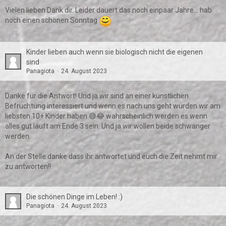
Vielen lieben Dank dir. Leider dauert das noch einpaar Jahre... hab
noch einen schönen Sonntag
Kinder lieben auch wenn sie biologisch nicht die eigenen
sind
Panagiota
24. August 2023
Danke für die Antwort! Und ja wir sind an einer künstlichen
Befruchtung interessiert und wenn es nach uns geht würden wir am
liebsten 10+ Kinder haben 😅😂 wahrscheinlich werden es wenn
alles gut läuft am Ende 3 sein. Und ja wir wollen beide schwanger
werden.
An der Stelle danke dass ihr antwortet und euch die Zeit nehmt mir
zu antworten!!
Die schönen Dinge im Leben! :)
Panagiota
24. August 2023