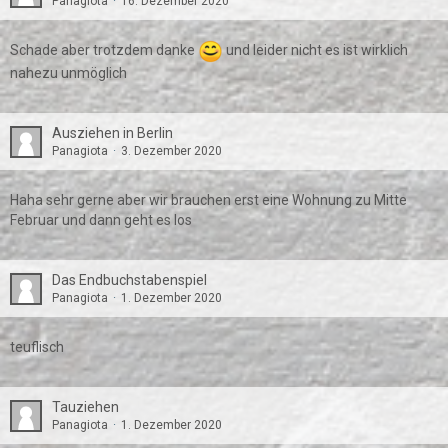
Panagiota
16. Dezember 2020
Schade aber trotzdem danke
und leider nicht es ist wirklich
nahezu unmöglich
Ausziehen in Berlin
Panagiota
3. Dezember 2020
Haha sehr gerne aber wir brauchen erst eine Wohnung zu Mitte
Februar und dann geht es los
Das Endbuchstabenspiel
Panagiota
1. Dezember 2020
teuflisch
Tauziehen
Panagiota
1. Dezember 2020