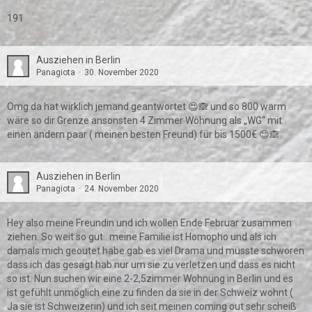
191
Ausziehen in Berlin
Panagiota
30. November 2020
Omg da hat wirklich jemand geantwortet 😍🙈 und so 800 warm
wäre so dir Grenze ansonsten 4 Zimmer Wohnung als „WG“ mit
einen andern paar ( meinen besten Freund) für bis 1500€ 😊🙈
Ausziehen in Berlin
Panagiota
24. November 2020
Hey also meine Freundin und ich wollen Ende Februar zusammen
ziehen. So weit so gut.. meine Familie ist Homopho und als ich
damals mich geoutet habe gab es viel Drama und musste schwören
dass ich das gesagt hab nur um sie zu verletzen und dass es nicht
so ist. Nun suchen wir eine 2-2,5zimmer Wohnung in Berlin und es
ist gefühlt unmöglich eine zu finden da sie in der Schweiz wohnt (
Ja sie ist Schweizerin) und ich seit meinen coming out sehr scheiß