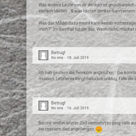
Was andere Leute von dir denken ist grundsätzlich 
einfach Idioten... & was Idioten denken kann einem R
Was das Mädel dazu meint kann keiner vorhersagen. 
mich?". Im Bestfall tut sie das. Wenn nicht, machs
Betrug!
No one
18. Juli 2019
Ich hab gestern die Telekom angerufen... Die konnt
müssen. Letzteres klingt natürlich unklug, falls 
Betrug!
No one
16. Juli 2019
Bei mir sind in letzter Zeit vermehrt so ping calls 
bei meinem dad angefangen