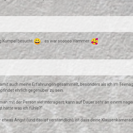
ng Kumpel besucht
... es war sooooo Hammer.
damit auch meine Erfahrungen gesammelt, besonders als ich im Teenager
pfindet ehrlich gegenüber zu sein.
n mit der Person viel interagiert, kann auf Dauer sehr an einem nagen
 hätte was ich fühle?"
r etwas Angst (und das ist verständlich), ist dass deine Klassenkamera