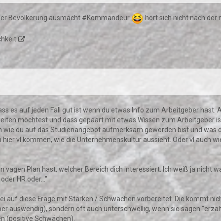
 3% der Bevölkerung ausmacht #Kommandeur
hört sich nicht nach der
chkeit
ss es auf jeden Fall gut ist wenn du etwas Info zum Arbeitgeber hast.
beiten möchtest und dass gepaart mit etwas Wissen zum Arbeitgeber ist
uch wie du auf das Studienangebot aufmerksam geworden bist und was da
hier vl kommen, wie die Unternehmenskultur aussieht. Oder vl auch wie
vagen Plan hast, welcher Bereich dich interessiert. Ich weiß ja nicht w
oder HR oder..."
ei auf diese Frage mit Stärken / Schwächen vorbereitet. Die kommt nicht
eber auswendig), sondern oft auch unterschwellig, wenn sie sagen "erzäh
hen (positive Schwächen).