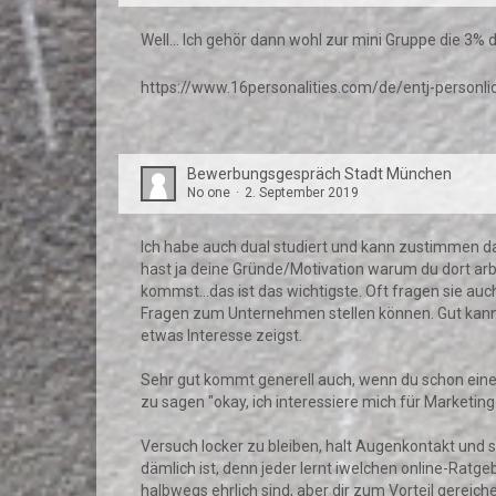
Well... Ich gehör dann wohl zur mini Gruppe die
https://www.16personalities.com/de/entj-personli
Bewerbungsgespräch Stadt München
No one
2. September 2019
Ich habe auch dual studiert und kann zustimmen da
hast ja deine Gründe/Motivation warum du dort ar
kommst...das ist das wichtigste. Oft fragen sie a
Fragen zum Unternehmen stellen können. Gut kann 
etwas Interesse zeigst.
Sehr gut kommt generell auch, wenn du schon einen 
zu sagen "okay, ich interessiere mich für Marketing 
Versuch locker zu bleiben, halt Augenkontakt und s
dämlich ist, denn jeder lernt iwelchen online-Ratg
halbwegs ehrlich sind, aber dir zum Vorteil gereic