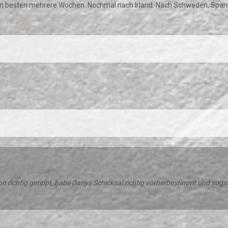
 am besten mehrere Wochen. Nochmal nach Irland. Nach Schweden, Spani
n richtig getippt, habe Danys Schicksal richtig vorherbestimmt und soga