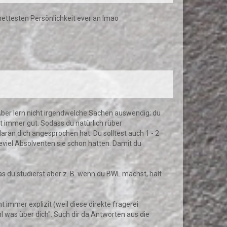
 nettesten Persönlichkeit ever an lmao
 Aber lern nicht irgendwelche Sachen auswendig; du
 immer gut. Sodass du natürlich rüber
ran dich angesprochen hat. Du solltest auch 1 - 2
viel Absolventen sie schon hatten. Damit du
as du studierst aber z. B. wenn du BWL machst, halt
 immer explizit (weil diese direkte fragerei
l was über dich". Such dir da Antworten aus die