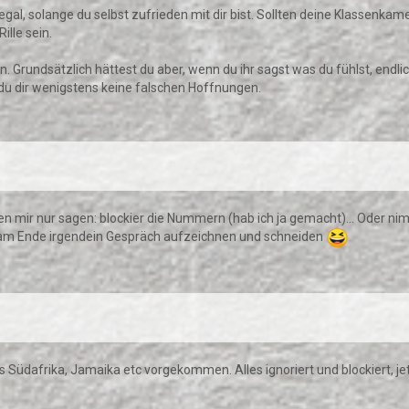
egal, solange du selbst zufrieden mit dir bist. Sollten deine Klassenkam
ille sein.
Grundsätzlich hättest du aber, wenn du ihr sagst was du fühlst, endlich
t du dir wenigstens keine falschen Hoffnungen.
en mir nur sagen: blockier die Nummern (hab ich ja gemacht)... Oder ni
die am Ende irgendein Gespräch aufzeichnen und schneiden
aus Südafrika, Jamaika etc vorgekommen. Alles ignoriert und blockiert, jet