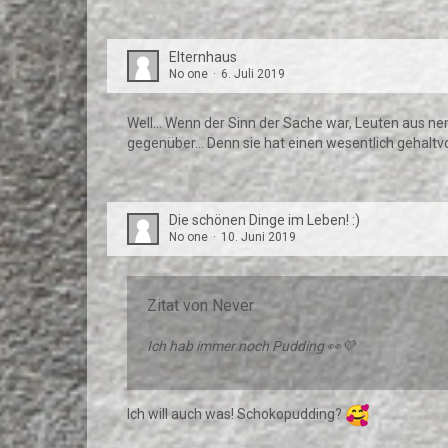
Elternhaus
No one
6. Juli 2019
Well... Wenn der Sinn der Sache war, Leuten aus 
gegenüber... Denn sie hat einen wesentlich gehaltvol
Die schönen Dinge im Leben! :)
No one
10. Juni 2019
Zitat von Never
Ich hab immer noch Pudding 👀💜
Ich will auch was! Schokopudding?