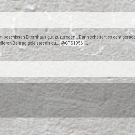
nem beschissen Elternhaus gut zuzureden... Dann scheitert es echt ge
leren Beitrag geleistet als du...
GTS1956
...