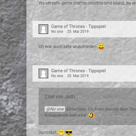
Wo ich sehr gerne mal hin möchte sind Island, da
Game of Thrones - Tippspiel
No one
25. Mai 2019
Ich war auch sehr unzufrieden
Game of Thrones - Tippspiel
No one
25. Mai 2019
Zitat von JinXi
No one
same here. Ich habe das mit dem Thro
Königslande sein wird.
Du rockst