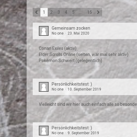
1
2
3
4
5
…
15
Gemeinsam zocken
No one
23. Mai 2020
Conan Exiles (aktiv)
Elder Scrolls Online (selten, war mal sehr aktiv)
Pokémon Schwert (gelegentlich)
Persönlichkeitstest :)
No one
10. September 2019
Vielleicht sind wir hier auch einfach alle so beson
Persönlichkeitstest :)
No one
9. September 2019