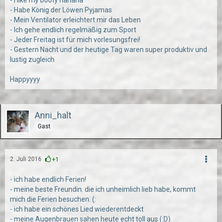
- I like my booty hahaha
- Habe König der Löwen Pyjamas
- Mein Ventilator erleichtert mir das Leben
- Ich gehe endlich regelmäßig zum Sport
- Jeder Freitag ist für mich vorlesungsfrei!
- Gestern Nacht und der heutige Tag waren super produktiv und
lustig zugleich
Happyyyy
Anni_halt
Gast
2. Juli 2016
+1
- ich habe endlich Ferien!
- meine beste Freundin. die ich unheimlich lieb habe, kommt
mich die Ferien besuchen. (:
- ich habe ein schönes Lied wiederentdeckt
- meine Augenbrauen sahen heute echt toll aus (:D)