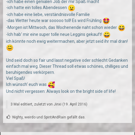
-ich habe einen genialen Job der mir Spaß macht
-ich hatte ein tolles Abendessen
-ich habe eine liebe, verständnisvolle Familie
-das Wetter heute war sooooo toll! Es wird Frühling
-Morgen ist Mittwoch, das Wochenende naht schon wieder
-Ich hab' mir eine super tolle neue Leggins gekauft!
ich könnte noch ewig weitermachen, aber jetzt seid ihr mal dran!
Und seid doch so fair und lasst negative oder schlecht Gedanken
einfach mal weg. Dieser Thread soll etwas schönes, chilliges und
beruhigendes verkörpern.
Viel Spaß!
Ich wünsch' euch was
Und nicht vergessen: Always look on the bright side of life!
3 Mal editiert, zuletzt von
Jinxi
(
19. April 2016
)
Nighty, weirdo und SpiritAndRain gefällt das.