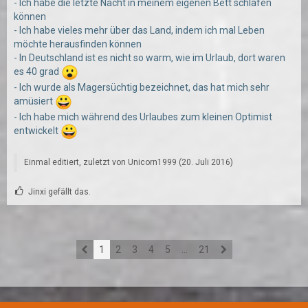
- Ich habe die letzte Nacht in meinem eigenen Bett schlafen
können
- Ich habe vieles mehr über das Land, indem ich mal Leben
möchte herausfinden können
- In Deutschland ist es nicht so warm, wie im Urlaub, dort waren
es 40 grad
- Ich wurde als Magersüchtig bezeichnet, das hat mich sehr
amüsiert
- Ich habe mich während des Urlaubes zum kleinen Optimist
entwickelt
Einmal editiert, zuletzt von
Unicorn1999
(
20. Juli 2016
)
Jinxi gefällt das.
1
2
3
4
5
…
21