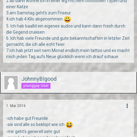
2.ab dann wohne ich in einer wg mit nem cooooolen Typen und
einer Katze
3.am Samstag geht's zum Friseur
4.ich hab 4 Kilo abgenommen
5. Ich hab baalld ein eigenes audoo und kann dann fresh durch
die Gegend cruiiisen
6. Ich hab viele Freunde und gute bekanntschaften in letzter Zeit
gemacht, die ich alle echt feier
7.ich hab jetzt seit nem Monat endlich mein tattoo und es macht
mich jeden Tag aufs Neue glücklich wenn ich drauf schaue
JohnnyBIgood
younggay User
1. Mai 2016
-ich habe gut Freunde
-sie sind alle so beklopt wie ich
-mir geht's generell sehr gut