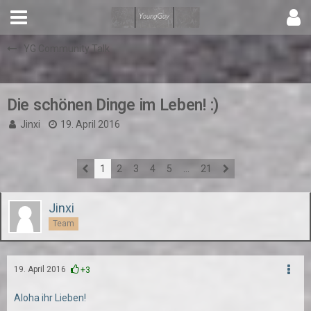
YG Community Talk
Die schönen Dinge im Leben! :)
Jinxi
19. April 2016
1
2
3
4
5
…
21
Jinxi
Team
19. April 2016
+3
Aloha ihr Lieben!