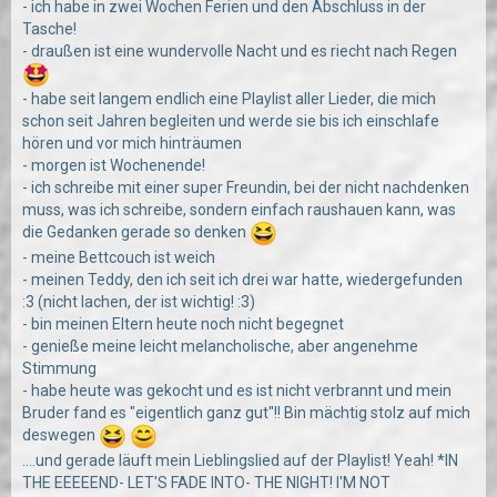
- ich habe in zwei Wochen Ferien und den Abschluss in der
Tasche!
- draußen ist eine wundervolle Nacht und es riecht nach Regen
- habe seit langem endlich eine Playlist aller Lieder, die mich
schon seit Jahren begleiten und werde sie bis ich einschlafe
hören und vor mich hinträumen
- morgen ist Wochenende!
- ich schreibe mit einer super Freundin, bei der nicht nachdenken
muss, was ich schreibe, sondern einfach raushauen kann, was
die Gedanken gerade so denken
- meine Bettcouch ist weich
- meinen Teddy, den ich seit ich drei war hatte, wiedergefunden
:3 (nicht lachen, der ist wichtig! :3)
- bin meinen Eltern heute noch nicht begegnet
- genieße meine leicht melancholische, aber angenehme
Stimmung
- habe heute was gekocht und es ist nicht verbrannt und mein
Bruder fand es "eigentlich ganz gut"!! Bin mächtig stolz auf mich
deswegen
....und gerade läuft mein Lieblingslied auf der Playlist! Yeah! *IN
THE EEEEEND- LET'S FADE INTO- THE NIGHT! I'M NOT