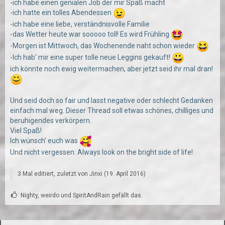
-ich habe einen genialen Job der mir Spaß macht
-ich hatte ein tolles Abendessen
-ich habe eine liebe, verständnisvolle Familie
-das Wetter heute war sooooo toll! Es wird Frühling
-Morgen ist Mittwoch, das Wochenende naht schon wieder
-Ich hab' mir eine super tolle neue Leggins gekauft!
ich könnte noch ewig weitermachen, aber jetzt seid ihr mal dran!
Und seid doch so fair und lasst negative oder schlecht Gedanken
einfach mal weg. Dieser Thread soll etwas schönes, chilliges und
beruhigendes verkörpern.
Viel Spaß!
Ich wünsch' euch was
Und nicht vergessen: Always look on the bright side of life!
3 Mal editiert, zuletzt von
Jinxi
(
19. April 2016
)
Nighty, weirdo und SpiritAndRain gefällt das.