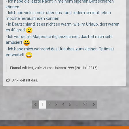
- Ich habe die letzte Nacht in meinem eigenen Bett schlafen
können
- Ich habe vieles mehr über das Land, indem ich mal Leben
möchte herausfinden können
- In Deutschland ist es nicht so warm, wie im Urlaub, dort waren
es 40 grad
- Ich wurde als Magersüchtig bezeichnet, das hat mich sehr
amüsiert
- Ich habe mich während des Urlaubes zum kleinen Optimist
entwickelt
Einmal editiert, zuletzt von
Unicorn1999
(
20. Juli 2016
)
Jinxi gefällt das.
1
2
3
4
5
…
21