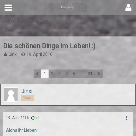
YG Community Talk
Die schönen Dinge im Leben! :)
Jinxi
19. April 2016
1
2
3
4
5
…
21
Jinxi
Team
19. April 2016
+3
Aloha ihr Lieben!