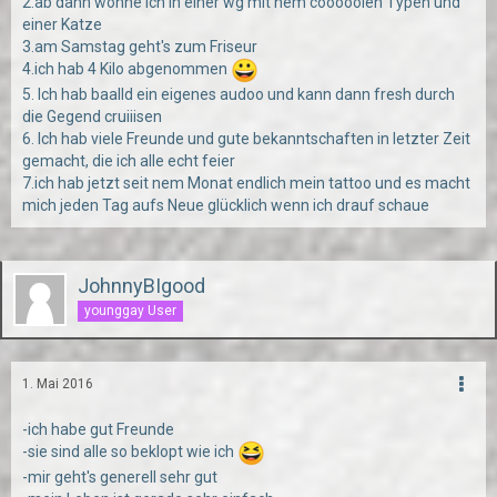
2.ab dann wohne ich in einer wg mit nem cooooolen Typen und
einer Katze
3.am Samstag geht's zum Friseur
4.ich hab 4 Kilo abgenommen
5. Ich hab baalld ein eigenes audoo und kann dann fresh durch
die Gegend cruiiisen
6. Ich hab viele Freunde und gute bekanntschaften in letzter Zeit
gemacht, die ich alle echt feier
7.ich hab jetzt seit nem Monat endlich mein tattoo und es macht
mich jeden Tag aufs Neue glücklich wenn ich drauf schaue
JohnnyBIgood
younggay User
1. Mai 2016
-ich habe gut Freunde
-sie sind alle so beklopt wie ich
-mir geht's generell sehr gut