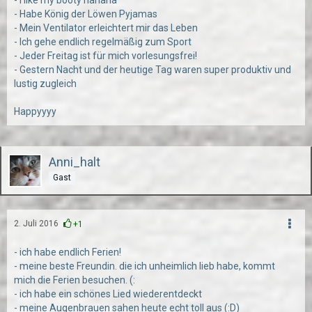
- I like my booty hahaha
- Habe König der Löwen Pyjamas
- Mein Ventilator erleichtert mir das Leben
- Ich gehe endlich regelmäßig zum Sport
- Jeder Freitag ist für mich vorlesungsfrei!
- Gestern Nacht und der heutige Tag waren super produktiv und
lustig zugleich
Happyyyy
Anni_halt
Gast
2. Juli 2016
+1
- ich habe endlich Ferien!
- meine beste Freundin. die ich unheimlich lieb habe, kommt
mich die Ferien besuchen. (:
- ich habe ein schönes Lied wiederentdeckt
- meine Augenbrauen sahen heute echt toll aus (:D)