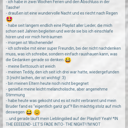
- ich habe in zwei Wochen Ferien und den Abschluss in der
Tasche!
- draußen ist eine wundervolle Nacht und es riecht nach Regen
- habe seit langem endlich eine Playlist aller Lieder, die mich
schon seit Jahren begleiten und werde sie bis ich einschlafe
hören und vor mich hinträumen
- morgen ist Wochenende!
- ich schreibe mit einer super Freundin, bei der nicht nachdenken
muss, was ich schreibe, sondern einfach raushauen kann, was
die Gedanken gerade so denken
- meine Bettcouch ist weich
- meinen Teddy, den ich seit ich drei war hatte, wiedergefunden
:3 (nicht lachen, der ist wichtig! :3)
- bin meinen Eltern heute noch nicht begegnet
- genieße meine leicht melancholische, aber angenehme
Stimmung
- habe heute was gekocht und es ist nicht verbrannt und mein
Bruder fand es "eigentlich ganz gut"!! Bin mächtig stolz auf mich
deswegen
....und gerade läuft mein Lieblingslied auf der Playlist! Yeah! *IN
THE EEEEEND- LET'S FADE INTO- THE NIGHT! I'M NOT