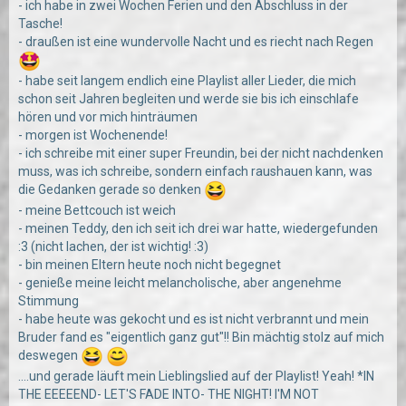
- ich habe in zwei Wochen Ferien und den Abschluss in der
Tasche!
- draußen ist eine wundervolle Nacht und es riecht nach Regen
- habe seit langem endlich eine Playlist aller Lieder, die mich
schon seit Jahren begleiten und werde sie bis ich einschlafe
hören und vor mich hinträumen
- morgen ist Wochenende!
- ich schreibe mit einer super Freundin, bei der nicht nachdenken
muss, was ich schreibe, sondern einfach raushauen kann, was
die Gedanken gerade so denken
- meine Bettcouch ist weich
- meinen Teddy, den ich seit ich drei war hatte, wiedergefunden
:3 (nicht lachen, der ist wichtig! :3)
- bin meinen Eltern heute noch nicht begegnet
- genieße meine leicht melancholische, aber angenehme
Stimmung
- habe heute was gekocht und es ist nicht verbrannt und mein
Bruder fand es "eigentlich ganz gut"!! Bin mächtig stolz auf mich
deswegen
....und gerade läuft mein Lieblingslied auf der Playlist! Yeah! *IN
THE EEEEEND- LET'S FADE INTO- THE NIGHT! I'M NOT