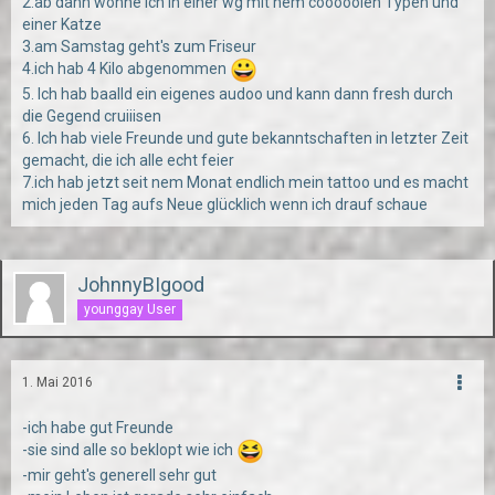
2.ab dann wohne ich in einer wg mit nem cooooolen Typen und
einer Katze
3.am Samstag geht's zum Friseur
4.ich hab 4 Kilo abgenommen
5. Ich hab baalld ein eigenes audoo und kann dann fresh durch
die Gegend cruiiisen
6. Ich hab viele Freunde und gute bekanntschaften in letzter Zeit
gemacht, die ich alle echt feier
7.ich hab jetzt seit nem Monat endlich mein tattoo und es macht
mich jeden Tag aufs Neue glücklich wenn ich drauf schaue
JohnnyBIgood
younggay User
1. Mai 2016
-ich habe gut Freunde
-sie sind alle so beklopt wie ich
-mir geht's generell sehr gut