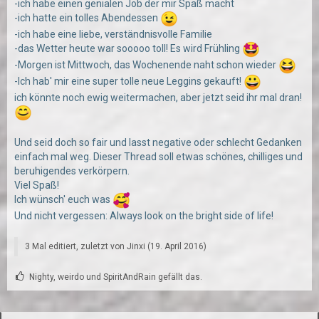
-ich habe einen genialen Job der mir Spaß macht
-ich hatte ein tolles Abendessen
-ich habe eine liebe, verständnisvolle Familie
-das Wetter heute war sooooo toll! Es wird Frühling
-Morgen ist Mittwoch, das Wochenende naht schon wieder
-Ich hab' mir eine super tolle neue Leggins gekauft!
ich könnte noch ewig weitermachen, aber jetzt seid ihr mal dran!
Und seid doch so fair und lasst negative oder schlecht Gedanken
einfach mal weg. Dieser Thread soll etwas schönes, chilliges und
beruhigendes verkörpern.
Viel Spaß!
Ich wünsch' euch was
Und nicht vergessen: Always look on the bright side of life!
3 Mal editiert, zuletzt von
Jinxi
(
19. April 2016
)
Nighty, weirdo und SpiritAndRain gefällt das.