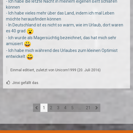
- Ich habe die letzte Nacht in meinem eigenen Bett schlafen
können
- Ich habe vieles mehr über das Land, indem ich mal Leben
möchte herausfinden können
- In Deutschland ist es nicht so warm, wie im Urlaub, dort waren
es 40 grad
- Ich wurde als Magersüchtig bezeichnet, das hat mich sehr
amüsiert
- Ich habe mich während des Urlaubes zum kleinen Optimist
entwickelt
Einmal editiert, zuletzt von
Unicorn1999
(
20. Juli 2016
)
Jinxi gefällt das.
1
2
3
4
5
…
21