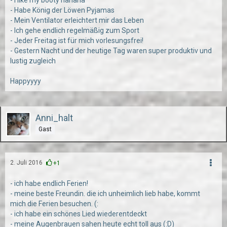
- I like my booty hahaha
- Habe König der Löwen Pyjamas
- Mein Ventilator erleichtert mir das Leben
- Ich gehe endlich regelmäßig zum Sport
- Jeder Freitag ist für mich vorlesungsfrei!
- Gestern Nacht und der heutige Tag waren super produktiv und
lustig zugleich
Happyyyy
Anni_halt
Gast
2. Juli 2016
+1
- ich habe endlich Ferien!
- meine beste Freundin. die ich unheimlich lieb habe, kommt
mich die Ferien besuchen. (:
- ich habe ein schönes Lied wiederentdeckt
- meine Augenbrauen sahen heute echt toll aus (:D)