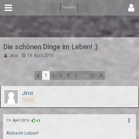
YG Community Talk
Die schönen Dinge im Leben! :)
Jinxi
19. April 2016
1
2
3
4
5
…
21
Jinxi
Team
19. April 2016
+3
Aloha ihr Lieben!