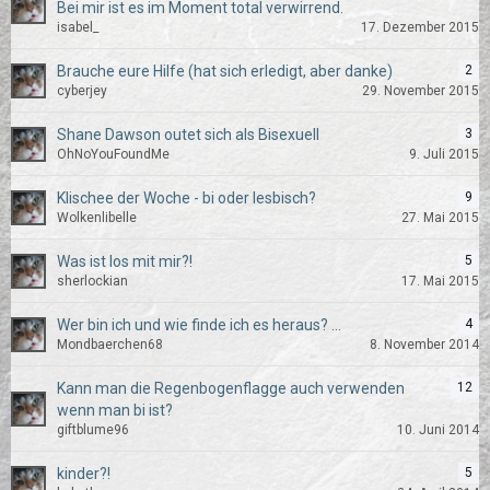
Bei mir ist es im Moment total verwirrend.
isabel_
17. Dezember 2015
Brauche eure Hilfe (hat sich erledigt, aber danke)
2
cyberjey
29. November 2015
Shane Dawson outet sich als Bisexuell
3
OhNoYouFoundMe
9. Juli 2015
Klischee der Woche - bi oder lesbisch?
9
Wolkenlibelle
27. Mai 2015
Was ist los mit mir?!
5
sherlockian
17. Mai 2015
Wer bin ich und wie finde ich es heraus? ...
4
Mondbaerchen68
8. November 2014
Kann man die Regenbogenflagge auch verwenden
12
wenn man bi ist?
giftblume96
10. Juni 2014
kinder?!
5