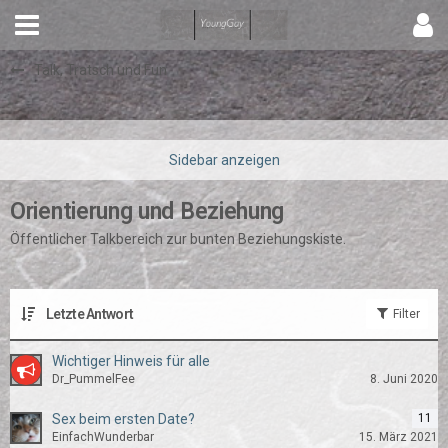
Talk, Tratsch und Fun
Orientierung und Beziehung
Öffentlicher Talkbereich zur bunten Beziehungskiste.
Letzte Antwort
Filter
Wichtiger Hinweis für alle
Dr_PummelFee
8. Juni 2020
Sex beim ersten Date?
11
EinfachWunderbar
15. März 2021