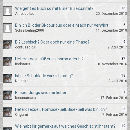
Wie geht es Euch so mit Eurer Bisexualität?
15
Amopuellae
20. Dezember 2018
Bin ich Bi oder Bi-courious oder einfach nur verwirrt
6
Schreiberling2000
11. Dezember 2018
Bi? Lesbisch? Oder doch nur eine Phase?
9
confused.girl
2. April 2017
Hetero meist süßer als homo oder bi?
37
findsraus
10. November 2016
Ist die Schublade wirklich nötig?
18
Nerdbird
2. Juli 2016
Bi aber Jungs sind mir lieber
1
bananamarix
17. Februar 2016
Heterosexuell, Homosexuell, Bisexuell was bin ich?
6
Origami
7. Februar 2016
Wie habt ihr gemerkt auf welches Geschlecht ihr steht?
19