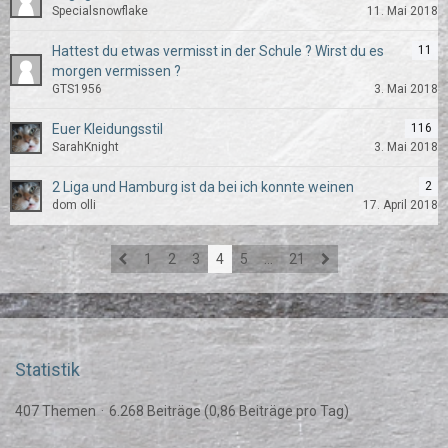
Specialsnowflake
11. Mai 2018
Hattest du etwas vermisst in der Schule ? Wirst du es
11
morgen vermissen ?
GTS1956
3. Mai 2018
Euer Kleidungsstil
116
SarahKnight
3. Mai 2018
2 Liga und Hamburg ist da bei ich konnte weinen
2
dom olli
17. April 2018
1
2
3
4
5
…
21
Statistik
407 Themen
6.268 Beiträge (0,86 Beiträge pro Tag)