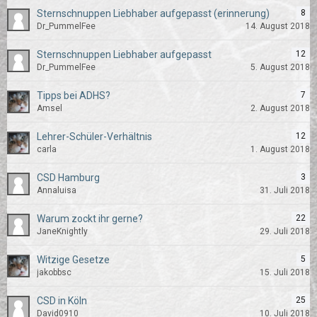
Sternschnuppen Liebhaber aufgepasst (erinnerung)
8
Dr_PummelFee
14. August 2018
Sternschnuppen Liebhaber aufgepasst
12
Dr_PummelFee
5. August 2018
Tipps bei ADHS?
7
Amsel
2. August 2018
Lehrer-Schüler-Verhältnis
12
carla
1. August 2018
CSD Hamburg
3
Annaluisa
31. Juli 2018
Warum zockt ihr gerne?
22
JaneKnightly
29. Juli 2018
Witzige Gesetze
5
jakobbsc
15. Juli 2018
CSD in Köln
25
David0910
10. Juli 2018