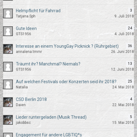
Helmpflicht für Fahrrad
3
Tatjana.Sph
9. Juli 2018
Gute Ideen
24
GTS1956
4. Juli 2018
Interesse an einem YoungGay Picknick ? (Ruhrgebiet)
36
annalena.tmmr
26. Juni 2018
Träumt ihr? Manchmal? Niemals?
13
GTS1956
12. Juni 2018
Auf welchen Festivals oder Konzerten seid ihr 2018?
25
Natalia
24. Mai 2018
CSD Berlin 2018
4
Daien
22. Mai 2018
Lieder runtergeladen (Musik Thread)
5
jakobbsc
15. Mai 2018
Engagement für andere LGBTIQ*s