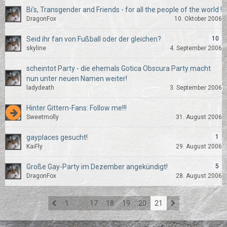
Bi's, Transgender and Friends - for all the people of the world !
DragonFox
10. Oktober 2006
Seid ihr fan von Fußball oder der gleichen?
10
skyline
4. September 2006
scheintot Party - die ehemals Gotica Obscura Party macht
nun unter neuen Namen weiter!
ladydeath
3. September 2006
Hinter Gittern-Fans: Follow me!!!
Sweetmolly
31. August 2006
gayplaces gesucht!
1
KaiFly
29. August 2006
Große Gay-Party im Dezember angekündigt!
5
DragonFox
28. August 2006
1
…
17
18
19
20
21