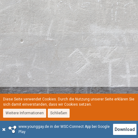
Diese Seite verwendet Cookies. Durch die Nutzung unserer Seite erklären Sie
Regeln
Datenschutzerklärung
Kontakt
Impressum
sich damit einverstanden, dass wir Cookies setzen.
Weitere Informationen
Schließen
Stil:
YoungGay
www.younggay.de in der WSC-Connect App bei Google
Community-Software:
WoltLab Suite™
Download
Play