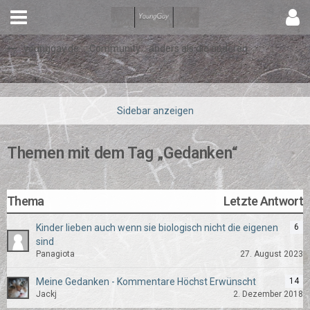
younggay.de ::: Community :: anders als die anderen
Themen mit dem Tag „Gedanken“
Thema
Letzte Antwort
Kinder lieben auch wenn sie biologisch nicht die eigenen
6
sind
Panagiota
27. August 2023
Meine Gedanken - Kommentare Höchst Erwünscht
14
Jackj
2. Dezember 2018