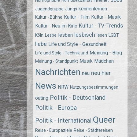
Homophobie
Homosexualität
Internet
kennenlernen
Jugendgruppe
Jungs
Kultur - Film
Kultur - Musik
Kultur - Bühne
Kultur - TV-Trends
Kultur - Neu im Kino
lesbisch
lesben
Köln
Lesbe
lesen
LGBT
liebe
Life und Style - Gesundheit
Meinung - Blog
Life und Style - Technik und
Musik
Mädchen
Meinung - Standpunkt
Nachrichten
neu hier
neu
News
NRW
Nutzungsbestimmungen
Politik - Deutschland
outing
Politik - Europa
Queer
Politik - International
Reise - Europaziele
Reise - Städtereisen