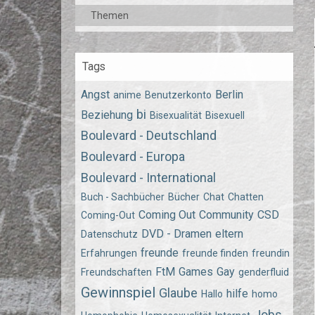
Themen
Tags
Angst
Berlin
anime
Benutzerkonto
bi
Beziehung
Bisexualität
Bisexuell
Boulevard - Deutschland
Boulevard - Europa
Boulevard - International
Buch - Sachbücher
Bücher
Chat
Chatten
Coming Out
Community
CSD
Coming-Out
DVD - Dramen
eltern
Datenschutz
freunde
Erfahrungen
freunde finden
freundin
FtM
Games
Gay
Freundschaften
genderfluid
Gewinnspiel
Glaube
hilfe
Hallo
homo
Jobs