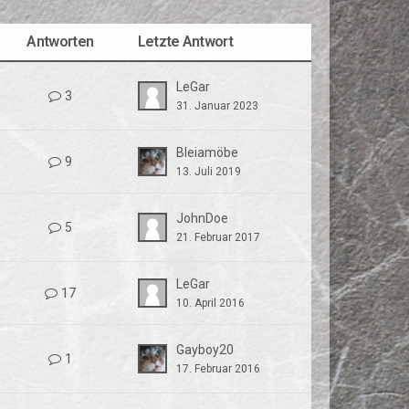
Antworten
Letzte Antwort
LeGar
3
31. Januar 2023
Bleiamöbe
9
13. Juli 2019
JohnDoe
5
21. Februar 2017
LeGar
17
10. April 2016
Gayboy20
1
17. Februar 2016