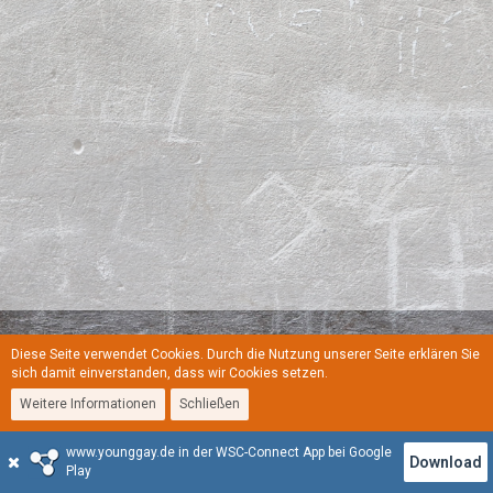
Diese Seite verwendet Cookies. Durch die Nutzung unserer Seite erklären Sie
Regeln
Datenschutzerklärung
Kontakt
Impressum
sich damit einverstanden, dass wir Cookies setzen.
Weitere Informationen
Schließen
Stil:
YoungGay
www.younggay.de in der WSC-Connect App bei Google
Community-Software:
WoltLab Suite™
Download
Play