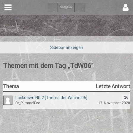
younggay.de ::: Community :: anders als die anderen
Themen mit dem Tag „TdW06“
Thema
Letzte Antwort
Lockdown NR.2 [Thema der Woche 06]
26
Dr_PummelFee
17. November 2020