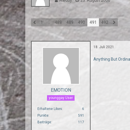
Freddy
23. August 2006
1
…
488
489
490
491
492
18. Juli 2021
Anything But Ordinar
EMOTION
younggay User
Erhaltene Likes
6
Punkte
591
Beiträge
117