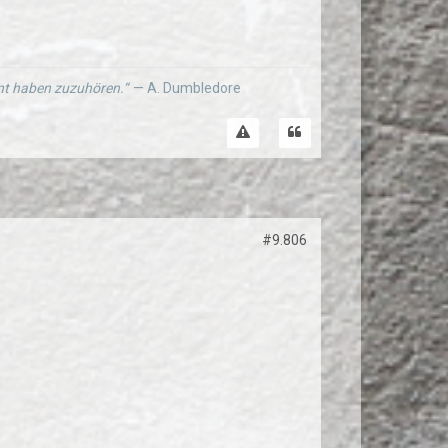
ernt haben zuzuhören.“
— A. Dumbledore
#9.806