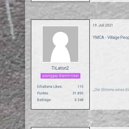
19. Juli 2021
YMCA - Village Peo
TiLaton2
younggay Stamm-User
Erhaltene Likes
110
„Die Stimme eines Ki
Punkte
31.895
Beiträge
6.348