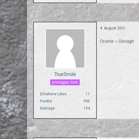
4. August 2021
Orome ~ Oonagh
TrueSmile
younggay User
Erhaltene Likes
11
Punkte
996
Beiträge
194