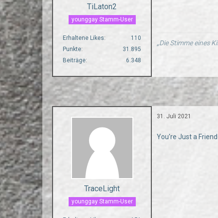
TiLaton2
younggay Stamm-User
Erhaltene Likes
110
„Die Stimme eines Ki
Punkte
31.895
Beiträge
6.348
31. Juli 2021
You're Just a Friend
TraceLight
younggay Stamm-User