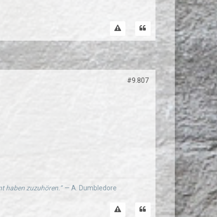
#9.807
ernt haben zuzuhören.“
— A. Dumbledore