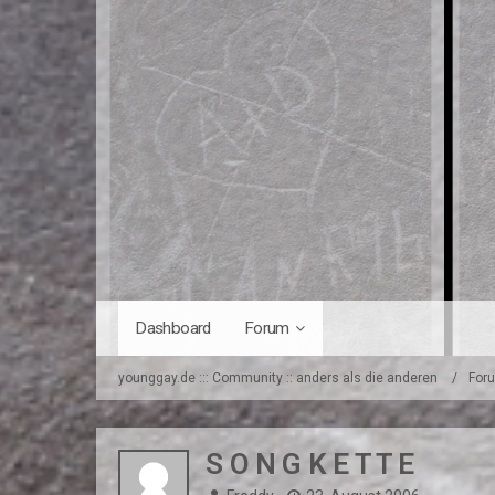
Dashboard
Forum
younggay.de ::: Community :: anders als die anderen
For
S O N G K E T T E