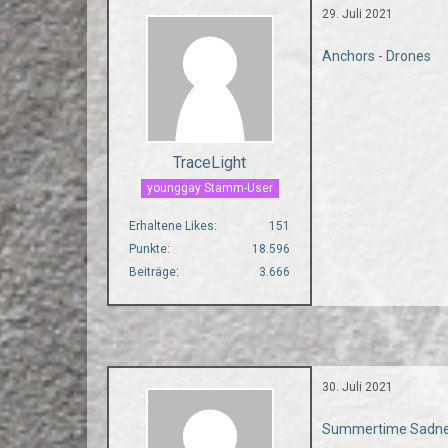
29. Juli 2021
Anchors - Drones
TraceLight
younggay Stamm-User
Erhaltene Likes
151
Punkte
18.596
Beiträge
3.666
30. Juli 2021
Summertime Sadnes