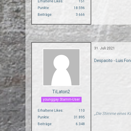
Erhaltene Likes
151
Punkte
18.596
Beiträge
3.666
31. Juli 2021
Despacito - Luis Fon
TiLaton2
younggay Stamm-User
Erhaltene Likes
110
„Die Stimme eines Ki
Punkte
31.895
Beiträge
6.348