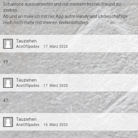
Schablone auszuarbeiten und mit meinem besten Freund zu
zocken.
Ab und an male ich mit ner App aufm Handy und ich beschäftige
mich noch mehr mit meinen Wellensittichen.
Tauziehen
AceOfSpades
17. März 2020
49
Tauziehen
AceOfSpades
17. März 2020
47
Tauziehen
AceOfSpades
16. März 2020