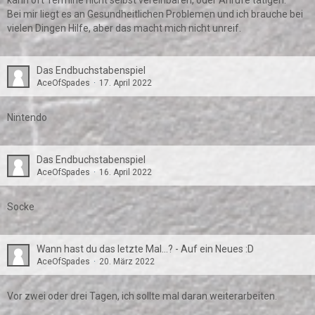
kann oft Termine nicht selbst vereinbaren, oder Anrufe tätigen.
Bei mir liegt es an Gesundheitlichen Problemen und ich brauche bei
vielen Dingen Hilfe, aber das macht mich nicht unreif.
Das Endbuchstabenspiel
AceOfSpades
17. April 2022
Nintendo
Das Endbuchstabenspiel
AceOfSpades
16. April 2022
Socke
Wann hast du das letzte Mal...? - Auf ein Neues :D
AceOfSpades
20. März 2022
Vor zwei oder drei Tagen, ich sollte mal daran weiterarbeiten.