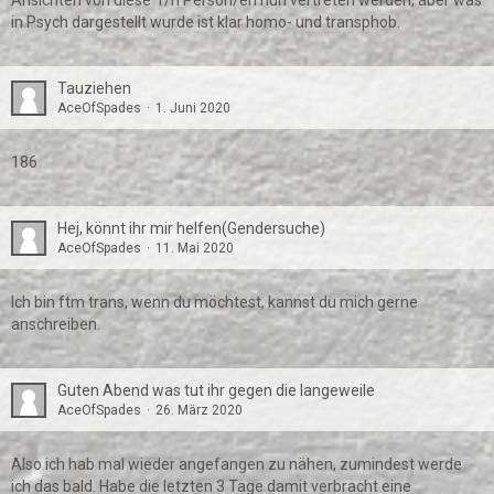
Ansichten von diese*r/n Person/en nun vertreten werden, aber was
in Psych dargestellt wurde ist klar homo- und transphob.
Tauziehen
AceOfSpades
1. Juni 2020
186
Hej, könnt ihr mir helfen(Gendersuche)
AceOfSpades
11. Mai 2020
Ich bin ftm trans, wenn du möchtest, kannst du mich gerne
anschreiben.
Guten Abend was tut ihr gegen die langeweile
AceOfSpades
26. März 2020
Also ich hab mal wieder angefangen zu nähen, zumindest werde
ich das bald. Habe die letzten 3 Tage damit verbracht eine