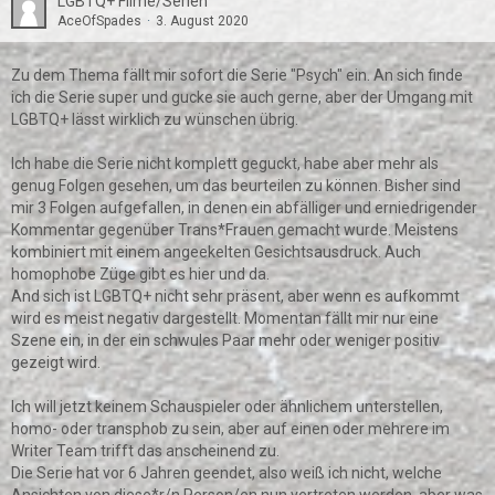
LGBTQ+ Filme/Serien
AceOfSpades
3. August 2020
Zu dem Thema fällt mir sofort die Serie "Psych" ein. An sich finde
ich die Serie super und gucke sie auch gerne, aber der Umgang mit
LGBTQ+ lässt wirklich zu wünschen übrig.
Ich habe die Serie nicht komplett geguckt, habe aber mehr als
genug Folgen gesehen, um das beurteilen zu können. Bisher sind
mir 3 Folgen aufgefallen, in denen ein abfälliger und erniedrigender
Kommentar gegenüber Trans*Frauen gemacht wurde. Meistens
kombiniert mit einem angeekelten Gesichtsausdruck. Auch
homophobe Züge gibt es hier und da.
And sich ist LGBTQ+ nicht sehr präsent, aber wenn es aufkommt
wird es meist negativ dargestellt. Momentan fällt mir nur eine
Szene ein, in der ein schwules Paar mehr oder weniger positiv
gezeigt wird.
Ich will jetzt keinem Schauspieler oder ähnlichem unterstellen,
homo- oder transphob zu sein, aber auf einen oder mehrere im
Writer Team trifft das anscheinend zu.
Die Serie hat vor 6 Jahren geendet, also weiß ich nicht, welche