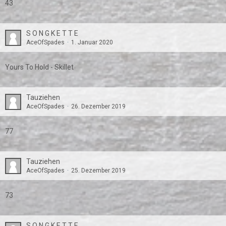
43
S O N G K E T T E
AceOfSpades
1. Januar 2020
Yours To Hold - Skillet
Tauziehen
AceOfSpades
26. Dezember 2019
77
Tauziehen
AceOfSpades
25. Dezember 2019
73
S O N G K E T T E