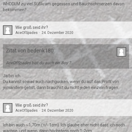
WHDDLM zu viel Süßkram gegessen und Bauchschmerzen davon
bekommen?
Wie groß seid ihr?
AceOfSpades
24. Dezember 2020
Zitat von bedenk180
AceOfSpades bist du auch ein Boy ?
Ja bin ich.
Du kannst sowas auch nachgucken, wenn du auf das Profil von
jemandem gehst, dann brauchst du nicht jeden einzeln fragen.
Wie groß seid ihr?
AceOfSpades
24. Dezember 2020
Ich bin auch ~1,70m (+/- 1cm). Ich glaube eher nicht dass ich noch
wachse, und wenn, dann höchstens noch 1-2cm.