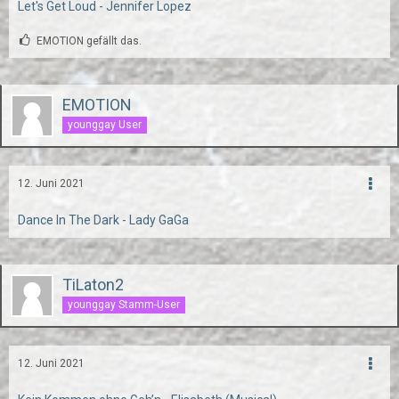
Let's Get Loud - Jennifer Lopez
EMOTION gefällt das.
EMOTION
younggay User
12. Juni 2021
Dance In The Dark - Lady GaGa
TiLaton2
younggay Stamm-User
12. Juni 2021