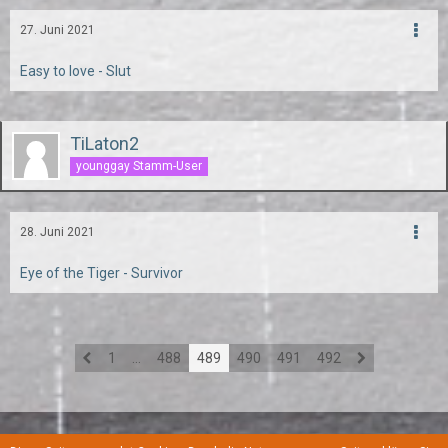
27. Juni 2021
Easy to love - Slut
TiLaton2
younggay Stamm-User
28. Juni 2021
Eye of the Tiger - Survivor
1
…
488
489
490
491
492