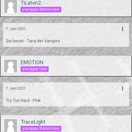
TiLaton2
younggay Stamm-User
7. Juni 2021
Sei bereit - Tanz der Vampire
EMOTION
younggay User
7. Juni 2021
Try Too Hard - P!nk
TraceLight
younggay Stamm-User