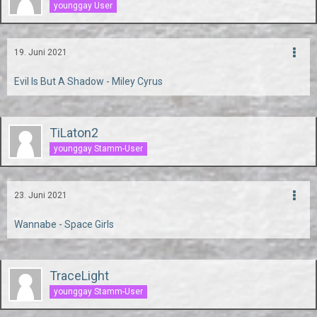
younggay User
19. Juni 2021
Evil Is But A Shadow - Miley Cyrus
TiLaton2
younggay Stamm-User
23. Juni 2021
Wannabe - Space Girls
TraceLight
younggay Stamm-User