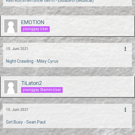
Kein Kommen ohne Geh’n - Elisabeth (Musical)
EMOTION
younggay User
15. Juni 2021
Night Crawling - Miley Cyrus
TiLaton2
younggay Stamm-User
15. Juni 2021
Get Busy - Sean Paul