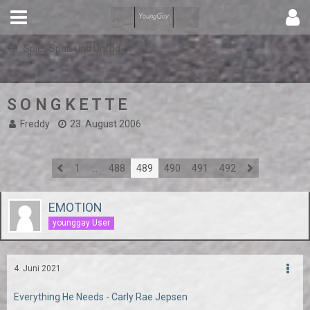
Spiel, Spaß und Unfug
S O N G K E T T E
Freddy
23. August 2006
1
…
488
489
490
491
492
EMOTION
younggay User
4. Juni 2021
Everything He Needs - Carly Rae Jepsen