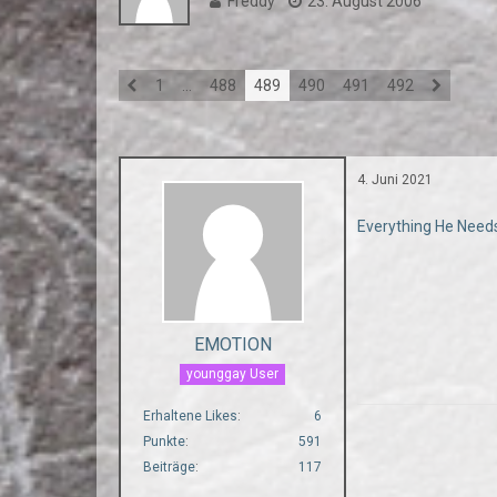
Freddy
23. August 2006
1
…
488
489
490
491
492
4. Juni 2021
Everything He Needs
EMOTION
younggay User
Erhaltene Likes
6
Punkte
591
Beiträge
117