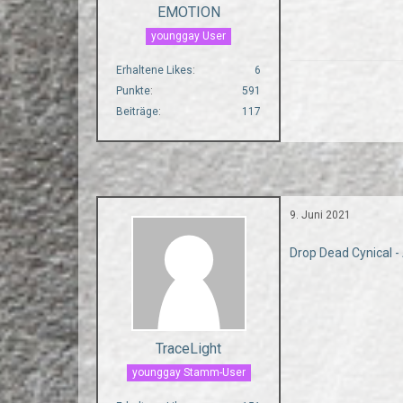
EMOTION
younggay User
Erhaltene Likes
6
Punkte
591
Beiträge
117
9. Juni 2021
Drop Dead Cynical 
TraceLight
younggay Stamm-User