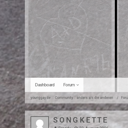
Dashboard
Forum
younggay.de ::: Community :: anders als die anderen
For
S O N G K E T T E