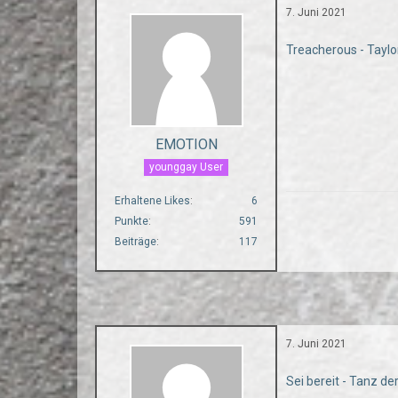
7. Juni 2021
Treacherous - Taylo
EMOTION
younggay User
Erhaltene Likes
6
Punkte
591
Beiträge
117
7. Juni 2021
Sei bereit - Tanz d