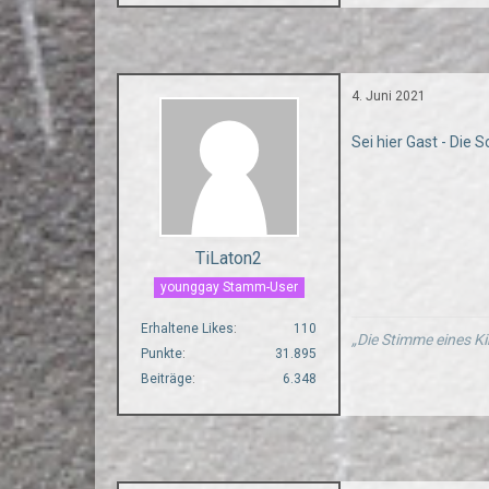
4. Juni 2021
Sei hier Gast - Die 
TiLaton2
younggay Stamm-User
Erhaltene Likes
110
„Die Stimme eines Ki
Punkte
31.895
Beiträge
6.348