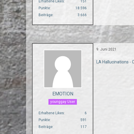
Erhaltene Likes
151
Punkte
18.596
Beiträge
3.666
9. Juni 2021
LA Hallucinations -
EMOTION
younggay User
Erhaltene Likes
6
Punkte
591
Beiträge
117