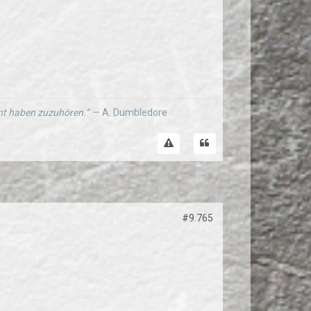
ernt haben zuzuhören.“
— A. Dumbledore
#9.765