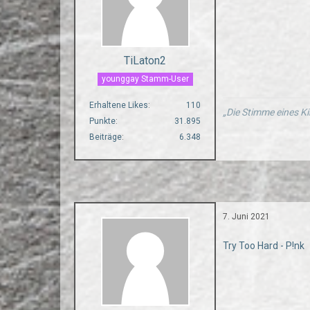
TiLaton2
younggay Stamm-User
Erhaltene Likes
110
„Die Stimme eines Ki
Punkte
31.895
Beiträge
6.348
7. Juni 2021
Try Too Hard - P!nk