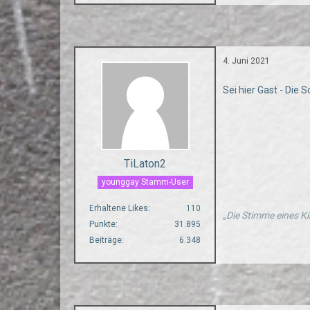
4. Juni 2021
Sei hier Gast - Die 
TiLaton2
younggay Stamm-User
Erhaltene Likes
110
„Die Stimme eines Ki
Punkte
31.895
Beiträge
6.348