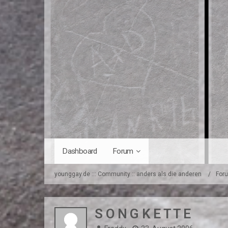
Dashboard
Forum
younggay.de ::: Community :: anders als die anderen
For
S O N G K E T T E