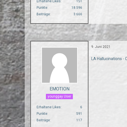
Erhaltene Likes
151
Punkte
18.596
Beiträge
3.666
9. Juni 2021
LA Hallucinations -
EMOTION
younggay User
Erhaltene Likes
6
Punkte
591
Beiträge
117