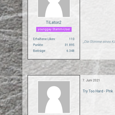
TiLaton2
younggay Stamm-User
Erhaltene Likes
110
„Die Stimme eines Ki
Punkte
31.895
Beiträge
6.348
7. Juni 2021
Try Too Hard - P!nk