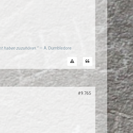
ernt haben zuzuhören.“
— A. Dumbledore
#9.765