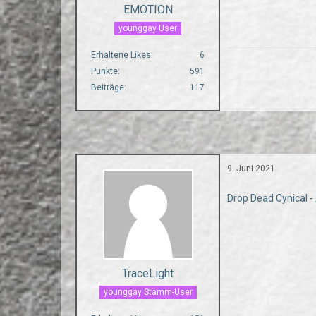
EMOTION
younggay User
Erhaltene Likes
6
Punkte
591
Beiträge
117
9. Juni 2021
Drop Dead Cynical 
TraceLight
younggay Stamm-User