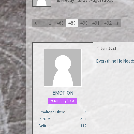
Freddy
23. August 2006
1
…
488
489
490
491
492
4. Juni 2021
Everything He Needs
EMOTION
younggay User
Erhaltene Likes
6
Punkte
591
Beiträge
117