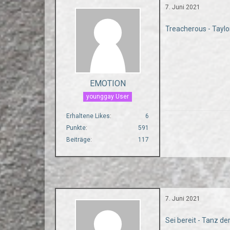
7. Juni 2021
Treacherous - Taylo
EMOTION
younggay User
Erhaltene Likes
6
Punkte
591
Beiträge
117
7. Juni 2021
Sei bereit - Tanz d