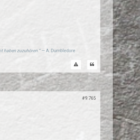
ernt haben zuzuhören.“
— A. Dumbledore
#9.765