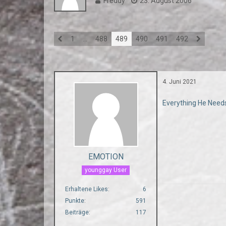
Freddy
23. August 2006
1
…
488
489
490
491
492
4. Juni 2021
Everything He Needs
EMOTION
younggay User
Erhaltene Likes
6
Punkte
591
Beiträge
117