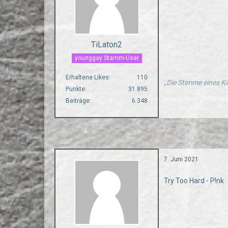
TiLaton2
younggay Stamm-User
Erhaltene Likes
110
„Die Stimme eines Ki
Punkte
31.895
Beiträge
6.348
7. Juni 2021
Try Too Hard - P!nk