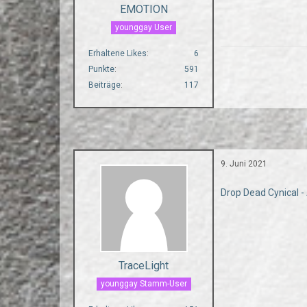
EMOTION
younggay User
Erhaltene Likes
6
Punkte
591
Beiträge
117
9. Juni 2021
Drop Dead Cynical 
TraceLight
younggay Stamm-User