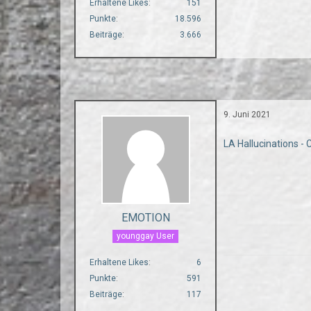
Erhaltene Likes
151
Punkte
18.596
Beiträge
3.666
9. Juni 2021
LA Hallucinations -
EMOTION
younggay User
Erhaltene Likes
6
Punkte
591
Beiträge
117