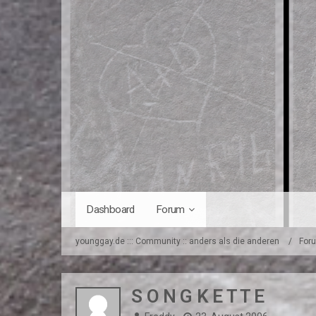
Dashboard
Forum
younggay.de ::: Community :: anders als die anderen
For
S O N G K E T T E