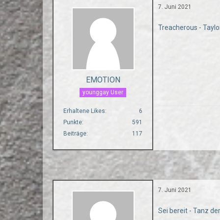
7. Juni 2021
Treacherous - Taylo
EMOTION
younggay User
Erhaltene Likes
6
Punkte
591
Beiträge
117
7. Juni 2021
Sei bereit - Tanz d