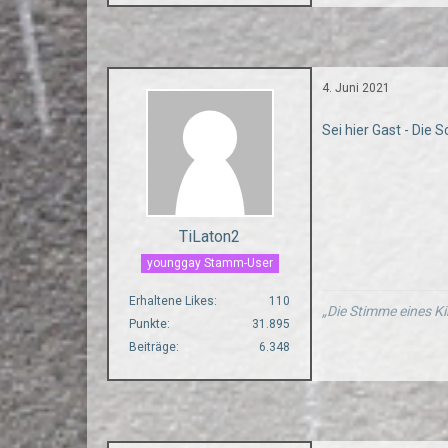
4. Juni 2021
Sei hier Gast - Die 
TiLaton2
younggay Stamm-User
Erhaltene Likes
110
„Die Stimme eines Ki
Punkte
31.895
Beiträge
6.348