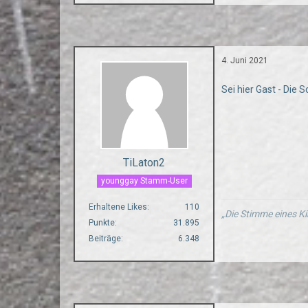
4. Juni 2021
Sei hier Gast - Die 
TiLaton2
younggay Stamm-User
Erhaltene Likes
110
„Die Stimme eines Ki
Punkte
31.895
Beiträge
6.348