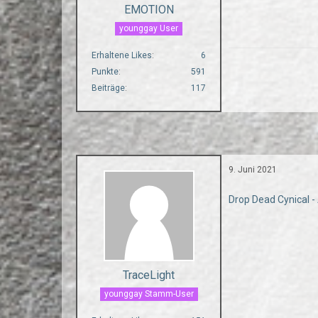
EMOTION
younggay User
Erhaltene Likes
6
Punkte
591
Beiträge
117
9. Juni 2021
Drop Dead Cynical 
TraceLight
younggay Stamm-User