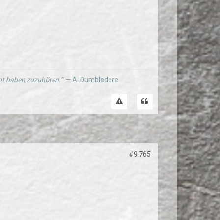
ernt haben zuzuhören.“
— A. Dumbledore
#9.765