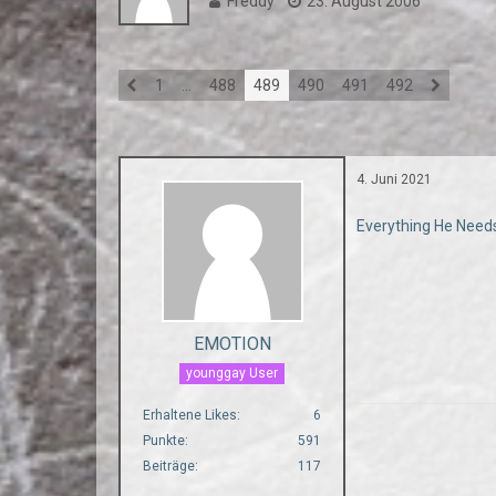
Freddy
23. August 2006
1
…
488
489
490
491
492
4. Juni 2021
Everything He Needs
EMOTION
younggay User
Erhaltene Likes
6
Punkte
591
Beiträge
117