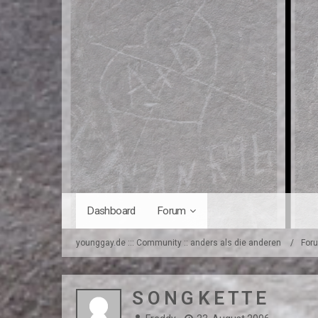
Dashboard
Forum
younggay.de ::: Community :: anders als die anderen
For
S O N G K E T T E