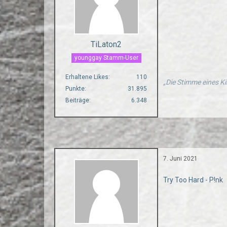
TiLaton2
younggay Stamm-User
Erhaltene Likes
110
„Die Stimme eines Ki
Punkte
31.895
Beiträge
6.348
7. Juni 2021
Try Too Hard - P!nk