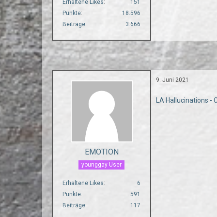
Erhaltene Likes
151
Punkte
18.596
Beiträge
3.666
9. Juni 2021
LA Hallucinations -
EMOTION
younggay User
Erhaltene Likes
6
Punkte
591
Beiträge
117