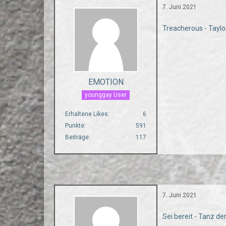
7. Juni 2021
Treacherous - Taylo
EMOTION
younggay User
Erhaltene Likes
6
Punkte
591
Beiträge
117
7. Juni 2021
Sei bereit - Tanz d