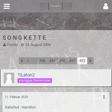
Spiel, Spaß und Unfug
S O N G K E T T E
Freddy
23. August 2006
1
…
488
489
490
491
492
TiLaton2
younggay Stamm-User
11. Februar 2025
Satisfied - Hamilton