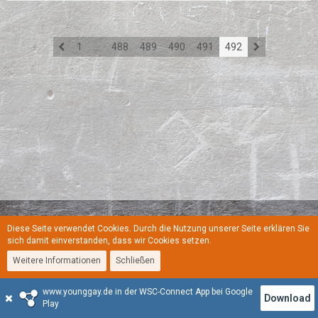
1
…
488
489
490
491
492
Diese Seite verwendet Cookies. Durch die Nutzung unserer Seite erklären Sie
Regeln
Datenschutzerklärung
Kontakt
Impressum
sich damit einverstanden, dass wir Cookies setzen.
Weitere Informationen
Schließen
Stil:
YoungGay
www.younggay.de in der WSC-Connect App bei Google
Community-Software:
WoltLab Suite™
Download
Play