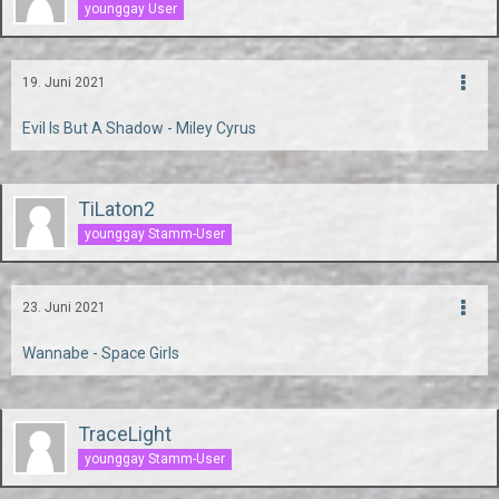
younggay User
19. Juni 2021
Evil Is But A Shadow - Miley Cyrus
TiLaton2
younggay Stamm-User
23. Juni 2021
Wannabe - Space Girls
TraceLight
younggay Stamm-User