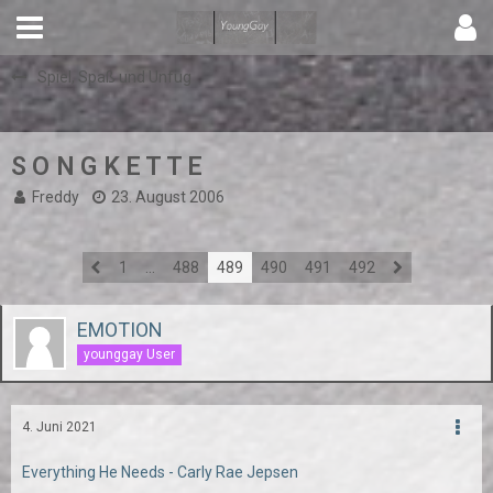
Spiel, Spaß und Unfug
S O N G K E T T E
Freddy
23. August 2006
1
…
488
489
490
491
492
EMOTION
younggay User
4. Juni 2021
Everything He Needs - Carly Rae Jepsen