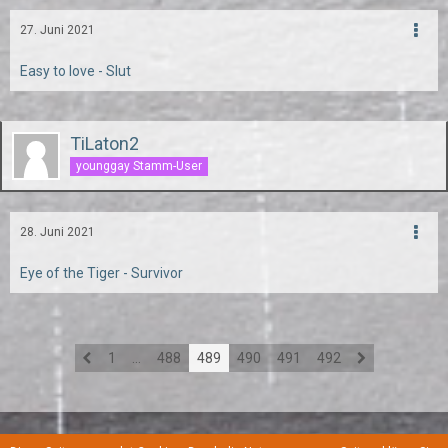
27. Juni 2021
Easy to love - Slut
TiLaton2
younggay Stamm-User
28. Juni 2021
Eye of the Tiger - Survivor
1
…
488
489
490
491
492