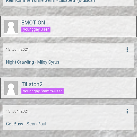
Kein Kommen ohne Geh’n - Elisabeth (Musical)
EMOTION
younggay User
15. Juni 2021
Night Crawling - Miley Cyrus
TiLaton2
younggay Stamm-User
15. Juni 2021
Get Busy - Sean Paul