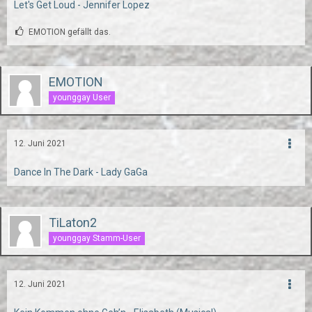
Let's Get Loud - Jennifer Lopez
EMOTION gefällt das.
EMOTION
younggay User
12. Juni 2021
Dance In The Dark - Lady GaGa
TiLaton2
younggay Stamm-User
12. Juni 2021