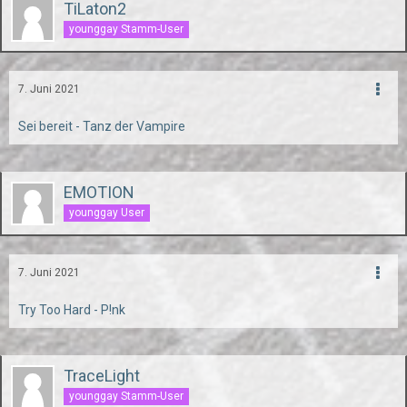
TiLaton2
younggay Stamm-User
7. Juni 2021
Sei bereit - Tanz der Vampire
EMOTION
younggay User
7. Juni 2021
Try Too Hard - P!nk
TraceLight
younggay Stamm-User