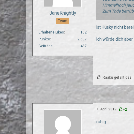
Himmelhoch jauc
Zum Tode betrüb
JaneKnightly
Team
Ist Husky nicht ber
Erhaltene Likes
102
Ich würde dich aber
Punkte
2.607
Beiträge
487
Raaku gefällt das.
7. April 2019
+2
ruhig