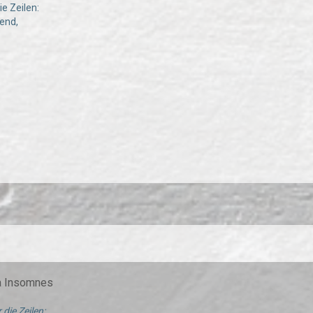
e Zeilen:
end,
ma Insomnes
 die Zeilen: