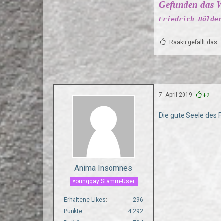
Gefunden das W
Friedrich Hölde
Raaku gefällt das.
7. April 2019
+2
Die gute Seele des
Anima Insomnes
younggay Stamm-User
Erhaltene Likes
296
Punkte
4.292