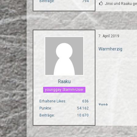
Beiträge
794
Jinxi und Raaku gef
7. April 2019
Warmherzig
Raaku
younggay Stamm-User
Erhaltene Likes
636
♥♠♦♣
Punkte
54.162
Beiträge
10.670