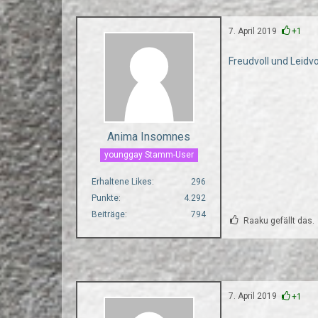
7. April 2019
+1
Freudvoll und Leidv
Anima Insomnes
younggay Stamm-User
Erhaltene Likes
296
Punkte
4.292
Beiträge
794
Raaku gefällt das.
7. April 2019
+1