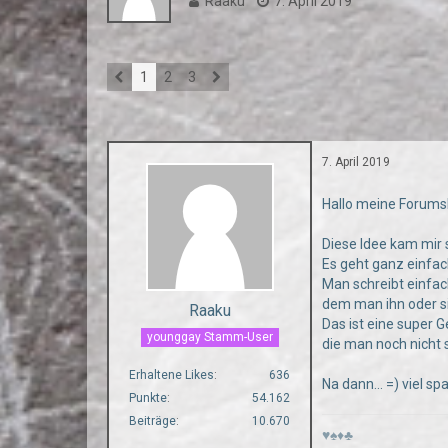
Raaku
7. April 2019
1
2
3
7. April 2019
Hallo meine Forum
Diese Idee kam mir s
Es geht ganz einfac
Man schreibt einfac
dem man ihn oder si
Raaku
Das ist eine super G
younggay Stamm-User
die man noch nich
Erhaltene Likes
636
Na dann... =) viel sp
Punkte
54.162
Beiträge
10.670
♥♠♦♣