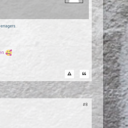
eenagers.
ren
#8