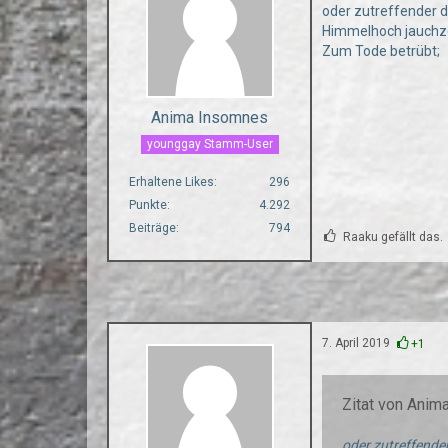
oder zutreffender di
Himmelhoch jauchz
Zum Tode betrübt;
Anima Insomnes
younggay Stamm-User
Erhaltene Likes
296
Punkte
4.292
Beiträge
794
Raaku gefällt das.
7. April 2019
+1
Zitat von Ani
oder zutreffender