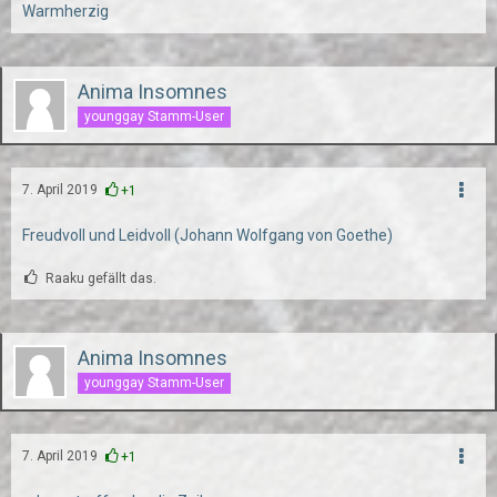
Warmherzig
Anima Insomnes
younggay Stamm-User
7. April 2019
+1
Freudvoll und Leidvoll (Johann Wolfgang von Goethe)
Raaku gefällt das.
Anima Insomnes
younggay Stamm-User
7. April 2019
+1