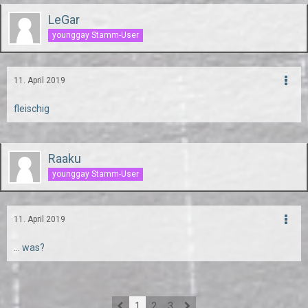
LeGar
younggay Stamm-User
11. April 2019
fleischig
Raaku
younggay Stamm-User
11. April 2019
... was?
1
2
3