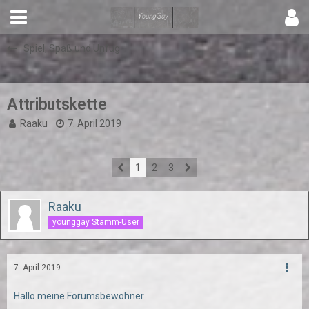
Spiel, Spaß und Unfug
Attributskette
Raaku
7. April 2019
1
2
3
Raaku
younggay Stamm-User
7. April 2019
Hallo meine Forumsbewohner