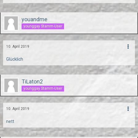
youandme
younggay Stamm-User
10. April 2019
Glücklich
TiLaton2
younggay Stamm-User
10. April 2019
nett