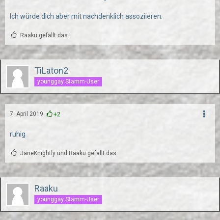
Ich würde dich aber mit nachdenklich assoziieren.
Raaku gefällt das.
TiLaton2
younggay Stamm-User
7. April 2019
+2
ruhig
JaneKnightly und Raaku gefällt das.
Raaku
younggay Stamm-User