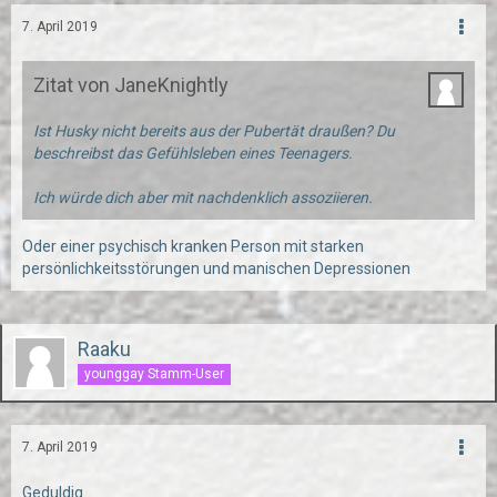
7. April 2019
Zitat von JaneKnightly
Ist Husky nicht bereits aus der Pubertät draußen? Du
beschreibst das Gefühlsleben eines Teenagers.
Ich würde dich aber mit nachdenklich assoziieren.
Oder einer psychisch kranken Person mit starken
persönlichkeitsstörungen und manischen Depressionen
Raaku
younggay Stamm-User
7. April 2019
Geduldig