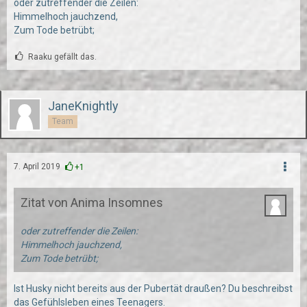
oder zutreffender die Zeilen:
Himmelhoch jauchzend,
Zum Tode betrübt;
Raaku gefällt das.
JaneKnightly
Team
7. April 2019
+1
Zitat von Anima Insomnes
oder zutreffender die Zeilen:
Himmelhoch jauchzend,
Zum Tode betrübt;
Ist Husky nicht bereits aus der Pubertät draußen? Du beschreibst
das Gefühlsleben eines Teenagers.