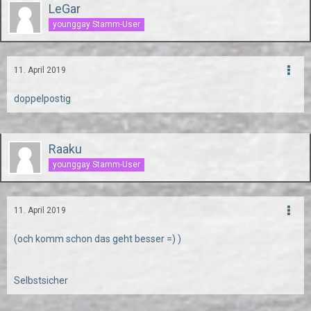
LeGar
younggay Stamm-User
11. April 2019
doppelpostig
Raaku
younggay Stamm-User
11. April 2019
(och komm schon das geht besser =) )
Selbstsicher