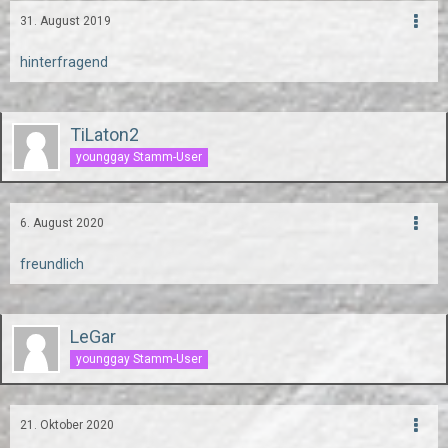
31. August 2019
hinterfragend
TiLaton2
younggay Stamm-User
6. August 2020
freundlich
LeGar
younggay Stamm-User
21. Oktober 2020