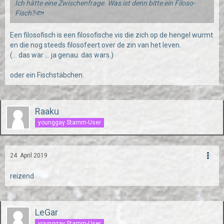
Ich hätte eine Zwischenfrage. Was ist denn bitte ein Filoso-
Fisch?🐟
Een filosofisch is een filosofische vis die zich op de hengel wurmt
en die nog steeds filosofeert over de zin van het leven.
(... das war ... ja genau. das wars.)
oder ein Fischstäbchen.
Raaku
younggay Stamm-User
24. April 2019
reizend
LeGar
younggay Stamm-User