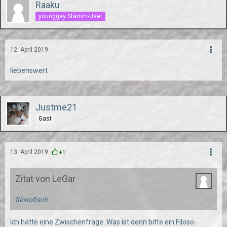
Raaku
younggay Stamm-User
12. April 2019
liebenswert
Justme21
Gast
13. April 2019
+1
Zitat von LeGar
filosofisch
Ich hätte eine Zwischenfrage. Was ist denn bitte ein Filoso-