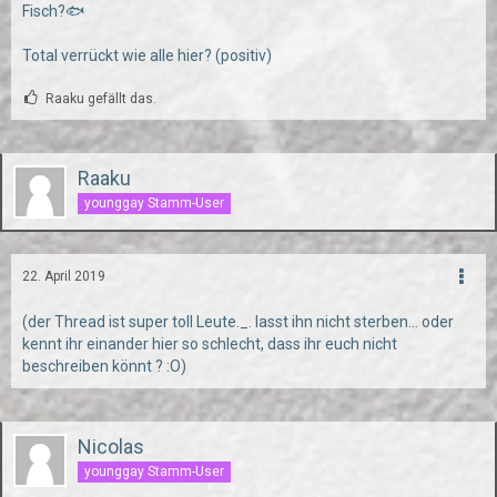
Fisch?🐟
Total verrückt wie alle hier? (positiv)
Raaku gefällt das.
Raaku
younggay Stamm-User
22. April 2019
(der Thread ist super toll Leute._. lasst ihn nicht sterben... oder
kennt ihr einander hier so schlecht, dass ihr euch nicht
beschreiben könnt ? :O)
Nicolas
younggay Stamm-User