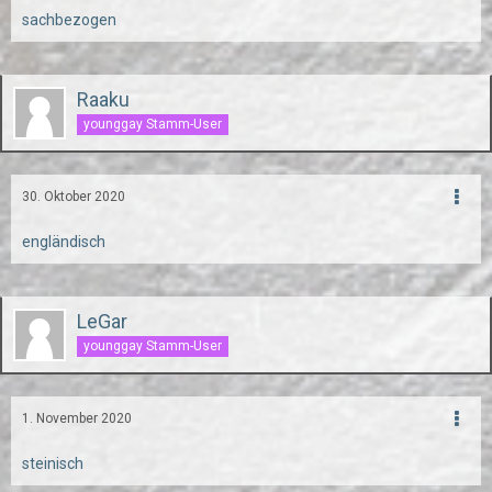
sachbezogen
Raaku
younggay Stamm-User
30. Oktober 2020
engländisch
LeGar
younggay Stamm-User
1. November 2020
steinisch