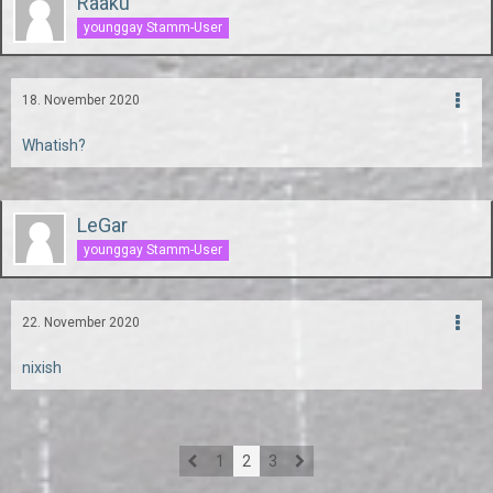
Raaku
younggay Stamm-User
18. November 2020
Whatish?
LeGar
younggay Stamm-User
22. November 2020
nixish
1
2
3