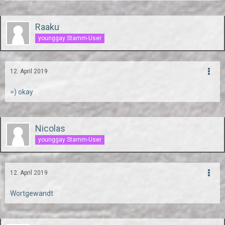
Raaku
younggay Stamm-User
12. April 2019
=) okay
Nicolas
younggay Stamm-User
12. April 2019
Wortgewandt