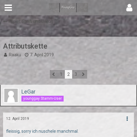
Spiel, Spaß und Unfug
Attributskette
Raaku
7. April 2019
1
2
3
LeGar
younggay Stamm-User
12. April 2019
fleissig, sorry ich nuschele manchmal.